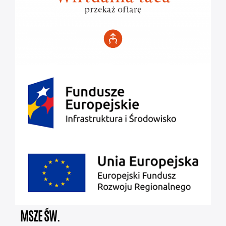
MSZE ŚW.