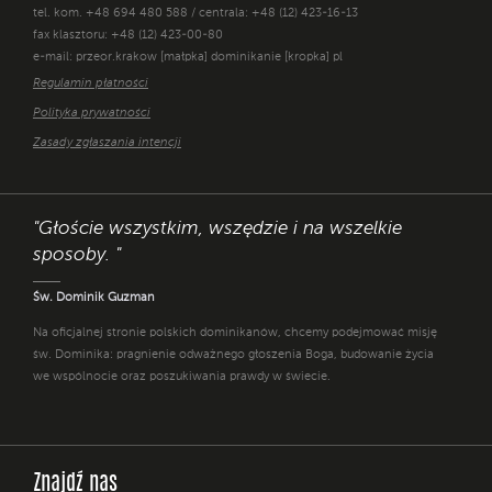
tel. kom. +48 694 480 588 / centrala: +48 (12) 423-16-13
fax klasztoru: +48 (12) 423-00-80
e-mail: przeor.krakow [małpka] dominikanie [kropka] pl
Regulamin płatności
Polityka prywatności
Zasady zgłaszania intencji
"Głoście wszystkim, wszędzie i na wszelkie
sposoby. "
Św. Dominik Guzman
Na oficjalnej stronie polskich dominikanów, chcemy podejmować misję
św. Dominika: pragnienie odważnego głoszenia Boga, budowanie życia
we wspólnocie oraz poszukiwania prawdy w świecie.
Znajdź nas