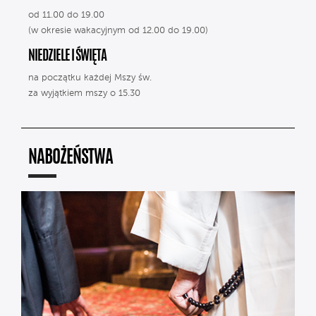
od 11.00 do 19.00
(w okresie wakacyjnym od 12.00 do 19.00)
NIEDZIELE I ŚWIĘTA
na początku każdej Mszy św.
za wyjątkiem mszy o 15.30
NABOŻEŃSTWA