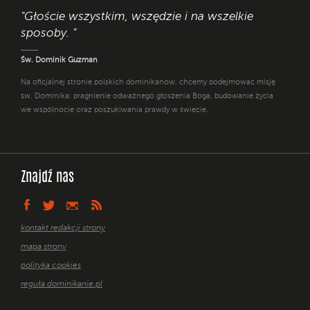
"Głoście wszystkim, wszędzie i na wszelkie
sposoby. "
Św. Dominik Guzman
Na oficjalnej stronie polskich dominikanów, chcemy podejmować misję
św. Dominika: pragnienie odważnego głoszenia Boga, budowanie życia
we wspólnocie oraz poszukiwania prawdy w świecie.
Znajdź nas
kontakt redakcji strony
mapa strony
polityka cookies
reguła dominikanie.pl