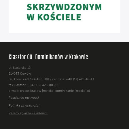
Klasztor OO. Dominikanów w Krakowie
ul. Stolarska 12,
31-043 Kraków
tel. kom. +48 694 480 588 / centrala: +48 (12) 423-16-13
fax klasztoru: +48 (12) 423-00-80
e-mail: przeor.krakow [małpka] dominikanie [kropka] pl
Regulamin płatności
Polityka prywatności
Zasady zgłaszania intencji