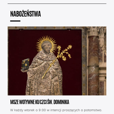
NABOŻEŃSTWA
MSZE WOTYWNE KU CZCI ŚW. DOMINIKA
W każdy wtorek o 9:00 w intencji proszących o potomstwo.