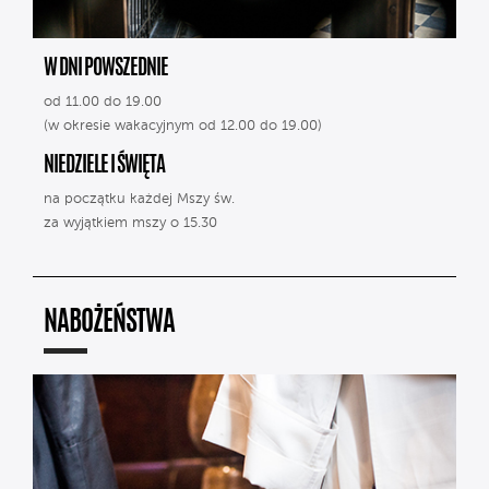
W DNI POWSZEDNIE
od 11.00 do 19.00
(w okresie wakacyjnym od 12.00 do 19.00)
NIEDZIELE I ŚWIĘTA
na początku każdej Mszy św.
za wyjątkiem mszy o 15.30
NABOŻEŃSTWA