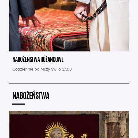
NABOŻEŃSTWA RÓŻAŃCOWE
Codziennie po Mszy Św. o 17.00
NABOŻEŃSTWA