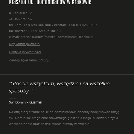
Klasztor OO. Dominikanów w Krakowie
ul. Stolarska 12,
31-043 Kraków
tel. kom. +48 694 480 588 / centrala: +48 (12) 423-16-13
fax klasztoru: +48 (12) 423-00-80
e-mail: przeor.krakow [małpka] dominikanie [kropka] pl
Regulamin płatności
Polityka prywatności
Zasady zgłaszania intencji
"Głoście wszystkim, wszędzie i na wszelkie
sposoby. "
Św. Dominik Guzman
Na oficjalnej stronie polskich dominikanów, chcemy podejmować misję
św. Dominika: pragnienie odważnego głoszenia Boga, budowanie życia
we wspólnocie oraz poszukiwania prawdy w świecie.