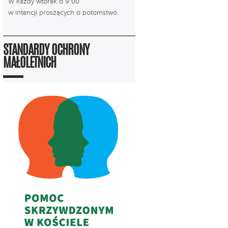
W każdy wtorek o 9:00
w intencji proszących o potomstwo.
STANDARDY OCHRONY
MAŁOLETNICH