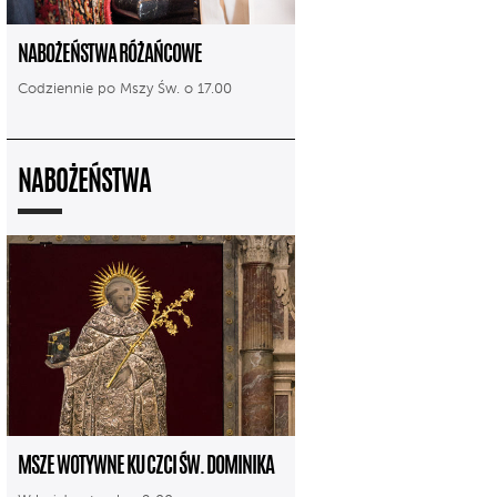
NABOŻEŃSTWA RÓŻAŃCOWE
Codziennie po Mszy Św. o 17.00
NABOŻEŃSTWA
MSZE WOTYWNE KU CZCI ŚW. DOMINIKA