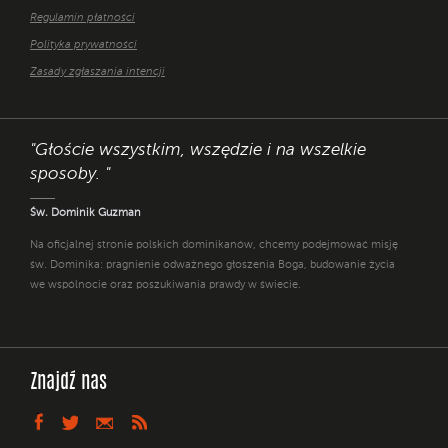
Regulamin płatności
Polityka prywatności
Zasady zgłaszania intencji
"Głoście wszystkim, wszędzie i na wszelkie
sposoby. "
Św. Dominik Guzman
Na oficjalnej stronie polskich dominikanów, chcemy podejmować misję
św. Dominika: pragnienie odważnego głoszenia Boga, budowanie życia
we wspólnocie oraz poszukiwania prawdy w świecie.
Znajdź nas