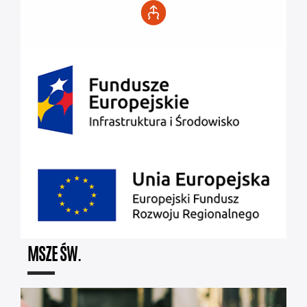
MSZE ŚW.