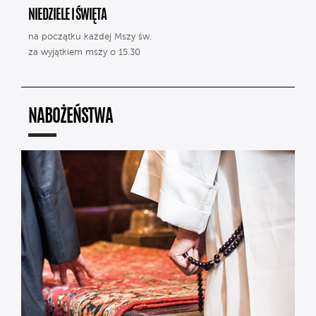
NIEDZIELE I ŚWIĘTA
na początku każdej Mszy św.
za wyjątkiem mszy o 15.30
NABOŻEŃSTWA