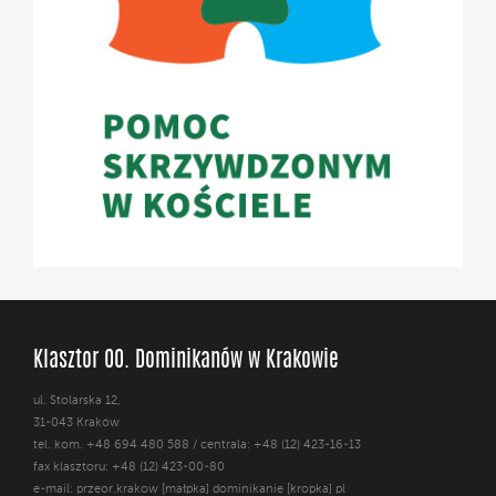
Klasztor OO. Dominikanów w Krakowie
ul. Stolarska 12,
31-043 Kraków
tel. kom. +48 694 480 588 / centrala: +48 (12) 423-16-13
fax klasztoru: +48 (12) 423-00-80
e-mail: przeor.krakow [małpka] dominikanie [kropka] pl