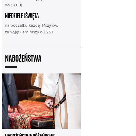
do 19.00)
NIEDZIELE I ŚWIĘTA
na początku każdej Mszy św.
za wyjątkiem mszy o 15.30
NABOŻEŃSTWA