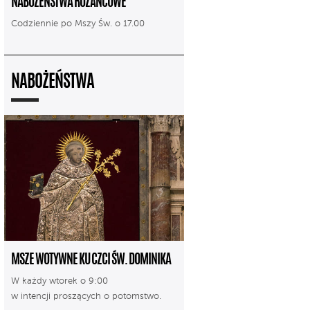
NABOŻEŃSTWA RÓŻAŃCOWE
Codziennie po Mszy Św. o 17.00
NABOŻEŃSTWA
MSZE WOTYWNE KU CZCI ŚW. DOMINIKA
W każdy wtorek o 9:00
w intencji proszących o potomstwo.