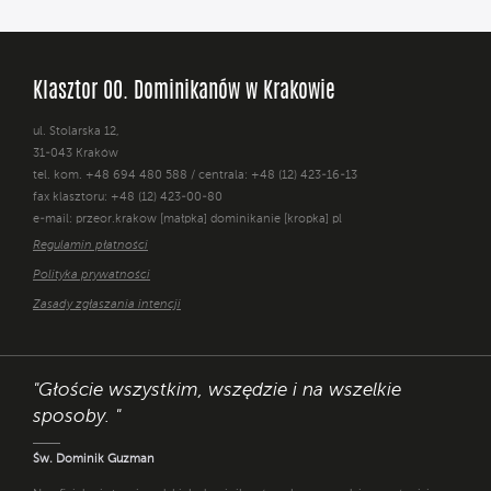
Klasztor OO. Dominikanów w Krakowie
ul. Stolarska 12,
31-043 Kraków
tel. kom. +48 694 480 588 / centrala: +48 (12) 423-16-13
fax klasztoru: +48 (12) 423-00-80
e-mail: przeor.krakow [małpka] dominikanie [kropka] pl
Regulamin płatności
Polityka prywatności
Zasady zgłaszania intencji
"Głoście wszystkim, wszędzie i na wszelkie
sposoby. "
Św. Dominik Guzman