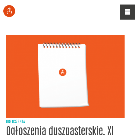
OGŁOSZENIA
Ogłoszenia duszpasterskie, XI