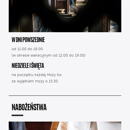
W DNI POWSZEDNIE
od 11.00 do 19.00
(w okresie wakacyjnym od 12.00 do 19.00)
NIEDZIELE I ŚWIĘTA
na początku każdej Mszy św.
za wyjątkiem mszy o 15.30
NABOŻEŃSTWA