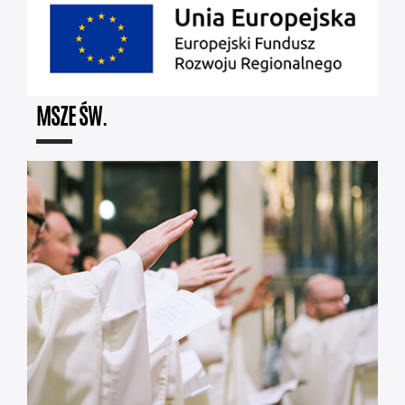
MSZE ŚW.