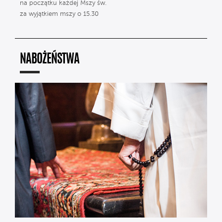
na początku każdej Mszy św.
za wyjątkiem mszy o 15.30
NABOŻEŃSTWA