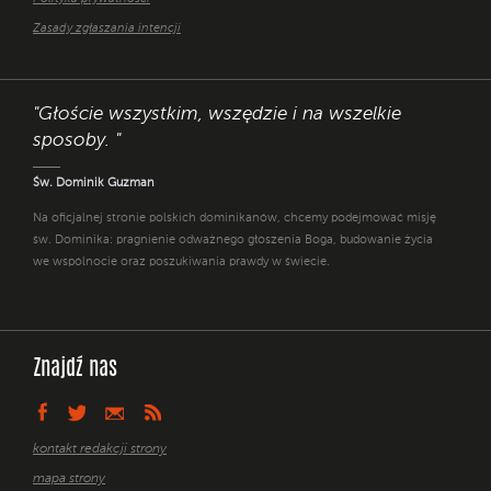
Zasady zgłaszania intencji
"Głoście wszystkim, wszędzie i na wszelkie
sposoby. "
Św. Dominik Guzman
Na oficjalnej stronie polskich dominikanów, chcemy podejmować misję
św. Dominika: pragnienie odważnego głoszenia Boga, budowanie życia
we wspólnocie oraz poszukiwania prawdy w świecie.
Znajdź nas
kontakt redakcji strony
mapa strony