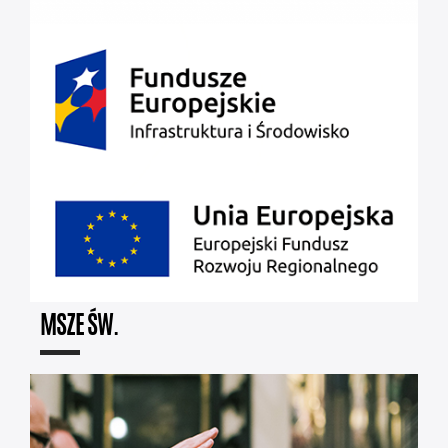
MSZE ŚW.