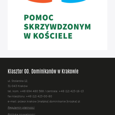
Klasztor OO. Dominikanów w Krakowie
ul. Stolarska 12,
31-043 Kraków
tel. kom. +48 694 480 588 / centrala: +48 (12) 423-16-13
fax klasztoru: +48 (12) 423-00-80
e-mail: przeor.krakow [małpka] dominikanie [kropka] pl
Regulamin płatności
Polityka prywatności