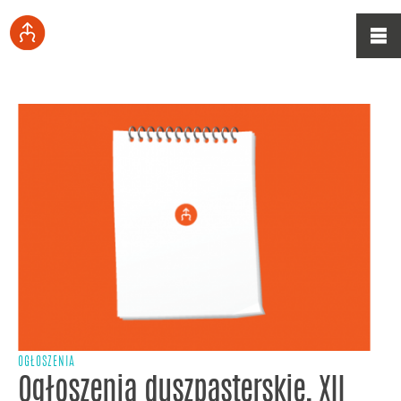
OGŁOSZENIA
Ogłoszenia duszpasterskie, XII