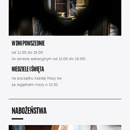
W DNI POWSZEDNIE
od 11.00 do 19.00
(w okresie wakacyjnym od 12.00 do 19.00)
NIEDZIELE I ŚWIĘTA
na początku każdej Mszy św.
za wyjątkiem mszy o 15.30
NABOŻEŃSTWA