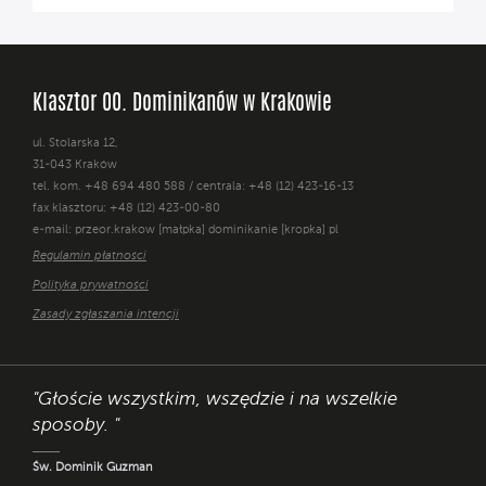
Klasztor OO. Dominikanów w Krakowie
ul. Stolarska 12,
31-043 Kraków
tel. kom. +48 694 480 588 / centrala: +48 (12) 423-16-13
fax klasztoru: +48 (12) 423-00-80
e-mail: przeor.krakow [małpka] dominikanie [kropka] pl
Regulamin płatności
Polityka prywatności
Zasady zgłaszania intencji
"Głoście wszystkim, wszędzie i na wszelkie
sposoby. "
Św. Dominik Guzman