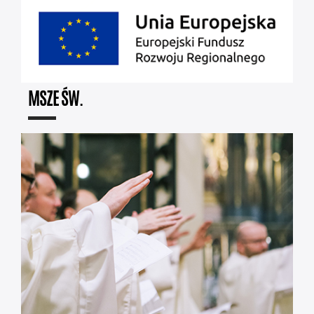
MSZE ŚW.