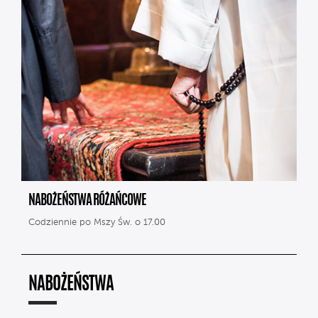
NABOŻEŃSTWA RÓŻAŃCOWE
Codziennie po Mszy Św. o 17.00
NABOŻEŃSTWA