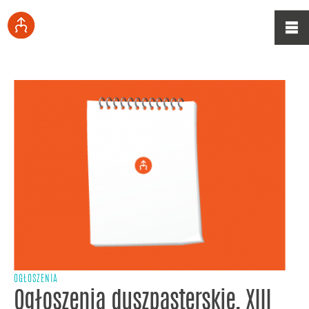
OGŁOSZENIA
Ogłoszenia duszpasterskie, XIII