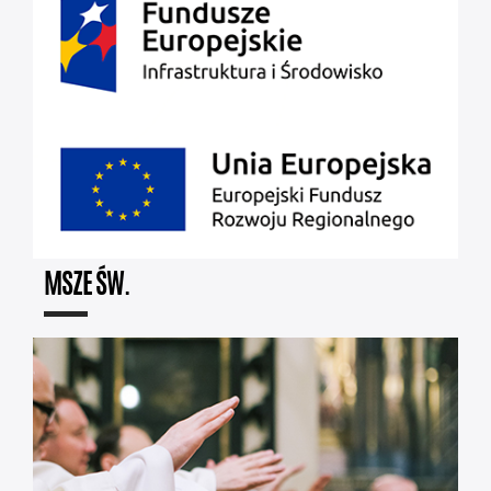
MSZE ŚW.