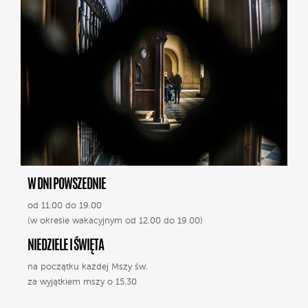
W DNI POWSZEDNIE
od 11.00 do 19.00
(w okresie wakacyjnym od 12.00 do 19.00)
NIEDZIELE I ŚWIĘTA
na początku każdej Mszy św.
za wyjątkiem mszy o 15.30