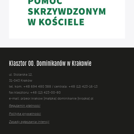
Klasztor OO. Dominikanów w Krakowie
ul. Stolarska 12,
31-043 Kraków
tel. kom. +48 694 480 588 / centrala: +48 (12) 423-16-13
fax klasztoru: +48 (12) 423-00-80
e-mail: przeor.krakow [małpka] dominikanie [kropka] pl
Regulamin płatności
Polityka prywatności
Zasady zgłaszania intencji