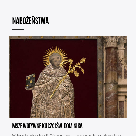
NABOŻEŃSTWA
MSZE WOTYWNE KU CZCI ŚW. DOMINIKA
W każdy wtorek o 9:00 w intencji proszących o potomstwo.