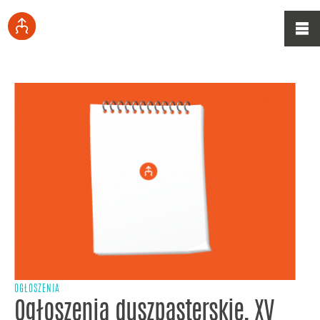
OGŁOSZENIA
Ogłoszenia duszpasterskie, XV