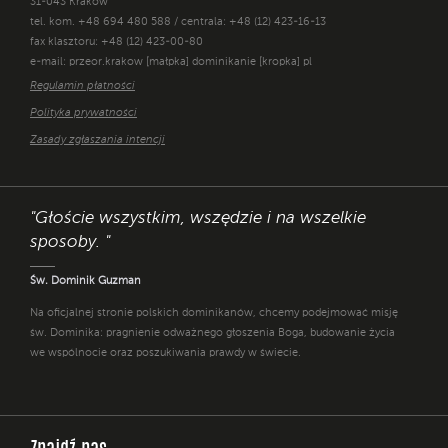
31-043 Kraków
tel. kom. +48 694 480 588 / centrala: +48 (12) 423-16-13
fax klasztoru: +48 (12) 423-00-80
e-mail: przeor.krakow [małpka] dominikanie [kropka] pl
Regulamin płatności
Polityka prywatności
Zasady zgłaszania intencji
"Głoście wszystkim, wszędzie i na wszelkie
sposoby. "
Św. Dominik Guzman
Na oficjalnej stronie polskich dominikanów, chcemy podejmować misję
św. Dominika: pragnienie odważnego głoszenia Boga, budowanie życia
we wspólnocie oraz poszukiwania prawdy w świecie.