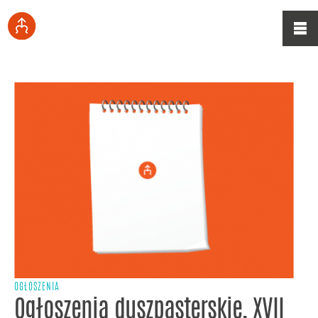
OGŁOSZENIA
Ogłoszenia duszpasterskie, XVII