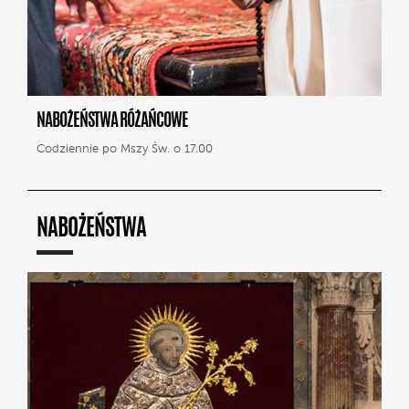
NABOŻEŃSTWA RÓŻAŃCOWE
Codziennie po Mszy Św. o 17.00
NABOŻEŃSTWA