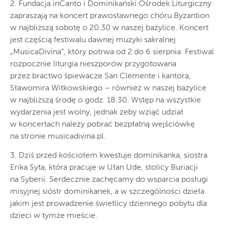
2. Fundacja inCanto i Dominikański Ośrodek Liturgiczny
zapraszają na koncert prawosławnego chóru Byzantion
w najbliższą sobotę o 20.30 w naszej bazylice. Koncert
jest częścią festiwalu dawnej muzyki sakralnej
„MusicaDivina”, który potrwa od 2 do 6 sierpnia. Festiwal
rozpocznie liturgia nieszporów przygotowana
przez bractwo śpiewacze San Clemente i kantora,
Sławomira Witkowskiego – również w naszej bazylice
w najbliższą środę o godz. 18.30. Wstęp na wszystkie
wydarzenia jest wolny, jednak żeby wziąć udział
w koncertach należy pobrać bezpłatną wejściówkę
na stronie musicadivina.pl.
3. Dziś przed kościołem kwestuje dominikanka, siostra
Erika Syta, która pracuje w Ułan Ude, stolicy Buriacji
na Syberii. Serdecznie zachęcamy do wsparcia posługi
misyjnej sióstr dominikanek, a w szczególności dzieła
jakim jest prowadzenie świetlicy dziennego pobytu dla
dzieci w tymże mieście.