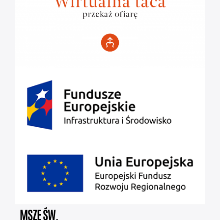
MSZE ŚW.