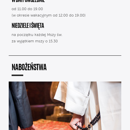
W DNI POWSZEDNIE
od 11.00 do 19.00
(w okresie wakacyjnym od 12.00 do 19.00)
NIEDZIELE I ŚWIĘTA
na początku każdej Mszy św.
za wyjątkiem mszy o 15.30
NABOŻEŃSTWA