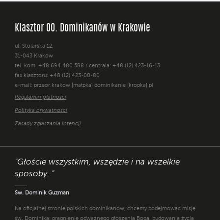
Klasztor OO. Dominikanów w Krakowie
ul. Stolarska 12,
31-043 Kraków
tel. kom. +48 694 480 588 / centrala: +48 (12) 423-16-13
fax klasztoru: +48 (12) 423-00-80
e-mail: przeor.krakow [małpka] dominikanie [kropka] pl
Regulamin płatności
Polityka prywatności
Zasady zgłaszania intencji
"Głoście wszystkim, wszędzie i na wszelkie
sposoby. "
Św. Dominik Guzman
Na oficjalnej stronie polskich dominikanów, chcemy podejmować misję
św. Dominika: pragnienie odważnego głoszenia Boga, budowanie życia