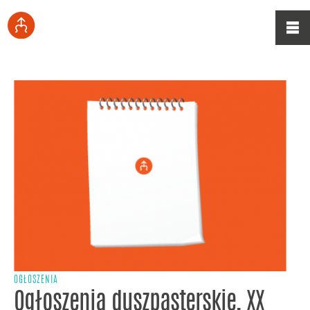
OGŁOSZENIA
Ogłoszenia duszpasterskie, XX