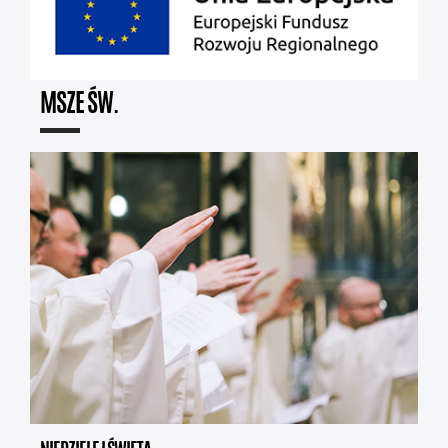
MSZE ŚW.