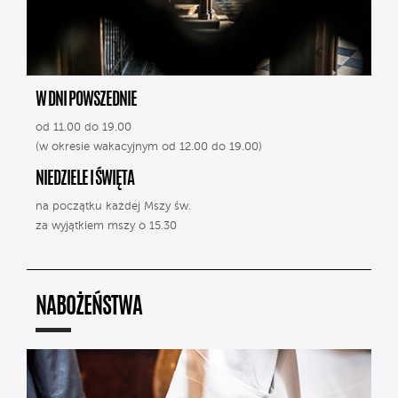
W DNI POWSZEDNIE
od 11.00 do 19.00
(w okresie wakacyjnym od 12.00 do 19.00)
NIEDZIELE I ŚWIĘTA
na początku każdej Mszy św.
za wyjątkiem mszy o 15.30
NABOŻEŃSTWA