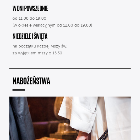
W DNI POWSZEDNIE
od 11.00 do 19.00
(w okresie wakacyjnym od 12.00 do 19.00)
NIEDZIELE I ŚWIĘTA
na początku każdej Mszy św.
za wyjątkiem mszy o 15.30
NABOŻEŃSTWA