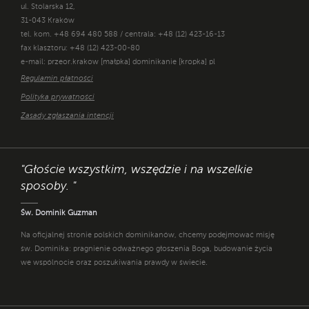
ul. Stolarska 12,
31-043 Kraków
tel. kom. +48 694 480 588 / centrala: +48 (12) 423-16-13
fax klasztoru: +48 (12) 423-00-80
e-mail: przeor.krakow [małpka] dominikanie [kropka] pl
Regulamin płatności
Polityka prywatności
Zasady zgłaszania intencji
"Głoście wszystkim, wszędzie i na wszelkie
sposoby. "
Św. Dominik Guzman
Na oficjalnej stronie polskich dominikanów, chcemy podejmować misję
św. Dominika: pragnienie odważnego głoszenia Boga, budowanie życia
we wspólnocie oraz poszukiwania prawdy w świecie.