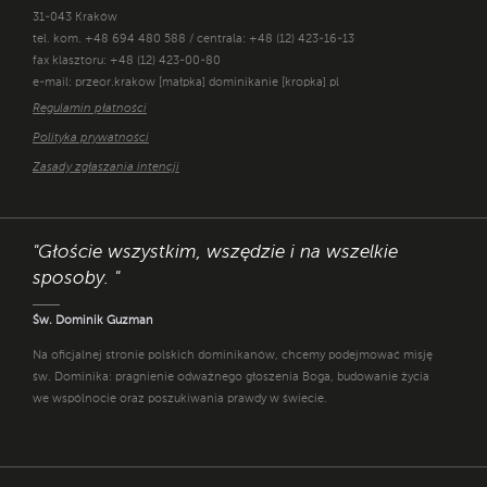
31-043 Kraków
tel. kom. +48 694 480 588 / centrala: +48 (12) 423-16-13
fax klasztoru: +48 (12) 423-00-80
e-mail: przeor.krakow [małpka] dominikanie [kropka] pl
Regulamin płatności
Polityka prywatności
Zasady zgłaszania intencji
"Głoście wszystkim, wszędzie i na wszelkie
sposoby. "
Św. Dominik Guzman
Na oficjalnej stronie polskich dominikanów, chcemy podejmować misję
św. Dominika: pragnienie odważnego głoszenia Boga, budowanie życia
we wspólnocie oraz poszukiwania prawdy w świecie.