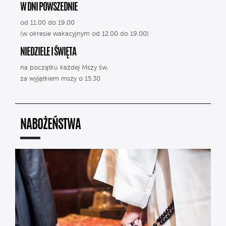
W DNI POWSZEDNIE
od 11.00 do 19.00
(w okresie wakacyjnym od 12.00 do 19.00)
NIEDZIELE I ŚWIĘTA
na początku każdej Mszy św.
za wyjątkiem mszy o 15.30
NABOŻEŃSTWA