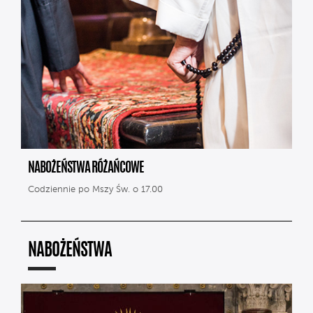
NABOŻEŃSTWA RÓŻAŃCOWE
Codziennie po Mszy Św. o 17.00
NABOŻEŃSTWA