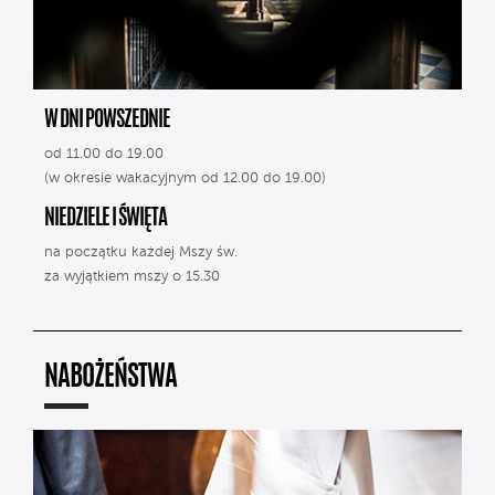
W DNI POWSZEDNIE
od 11.00 do 19.00
(w okresie wakacyjnym od 12.00 do 19.00)
NIEDZIELE I ŚWIĘTA
na początku każdej Mszy św.
za wyjątkiem mszy o 15.30
NABOŻEŃSTWA