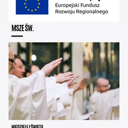
MSZE ŚW.