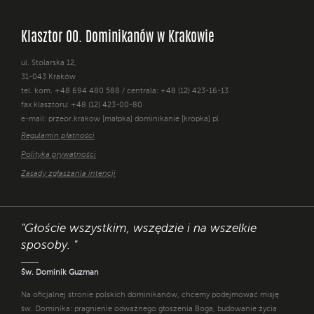
Klasztor OO. Dominikanów w Krakowie
ul. Stolarska 12,
31-043 Kraków
tel. kom. +48 694 480 588 / centrala: +48 (12) 423-16-13
fax klasztoru: +48 (12) 423-00-80
e-mail: przeor.krakow [małpka] dominikanie [kropka] pl
Regulamin płatności
Polityka prywatności
Zasady zgłaszania intencji
"Głoście wszystkim, wszędzie i na wszelkie
sposoby. "
Św. Dominik Guzman
Na oficjalnej stronie polskich dominikanów, chcemy podejmować misję
św. Dominika: pragnienie odważnego głoszenia Boga, budowanie życia