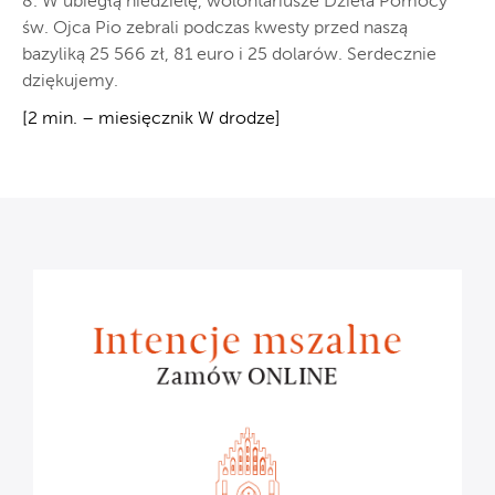
8. W ubiegłą niedzielę, wolontariusze Dzieła Pomocy
św. Ojca Pio zebrali podczas kwesty przed naszą
bazyliką 25 566 zł, 81 euro i 25 dolarów. Serdecznie
dziękujemy.
[2 min. – miesięcznik W drodze]