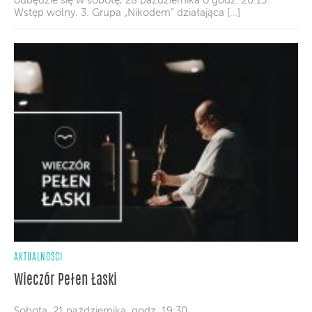
odbędzie się w sobotę, 28 października o godz. 20.15.
Wstęp wolny. 3. Grupa „Nikodem” działająca […]
AKTUALNOŚCI
Wieczór Pełen Łaski
Sobota, 21 października, godz. 19:30.