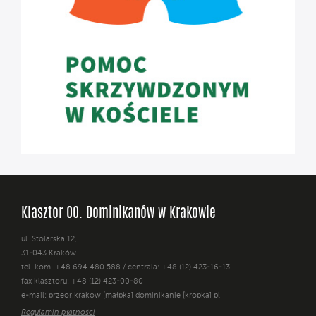
Klasztor OO. Dominikanów w Krakowie
ul. Stolarska 12,
31-043 Kraków
tel. kom. +48 694 480 588 / centrala: +48 (12) 423-16-13
fax klasztoru: +48 (12) 423-00-80
e-mail: przeor.krakow [małpka] dominikanie [kropka] pl
Regulamin płatności