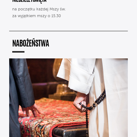
NIEDZIELE I ŚWIĘTA
na początku każdej Mszy św.
za wyjątkiem mszy o 15.30
NABOŻEŃSTWA