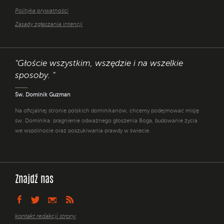
Polityka prywatności
Zasady zgłaszania intencji
"Głoście wszystkim, wszędzie i na wszelkie
sposoby. "
Św. Dominik Guzman
Na oficjalnej stronie polskich dominikanów, chcemy podejmować misję
św. Dominika: pragnienie odważnego głoszenia Boga, budowanie życia
we wspólnocie oraz poszukiwania prawdy w świecie.
Znajdź nas
kontakt redakcji strony