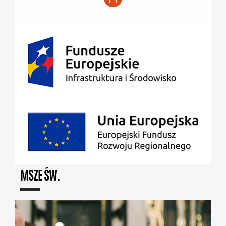
MSZE ŚW.