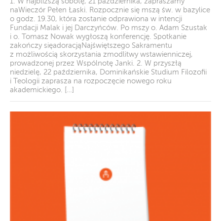
1. W najbliższą sobotę, 21 października, zapraszamy
naWieczór Pełen Łaski. Rozpocznie się mszą św. w bazylice
o godz. 19.30, która zostanie odprawiona w intencji
Fundacji Malak i jej Darczyńców. Po mszy o. Adam Szustak
i o. Tomasz Nowak wygłoszą konferencję. Spotkanie
zakończy sięadoracjąNajświętszego Sakramentu
z możliwością skorzystania zmodlitwy wstawienniczej,
prowadzonej przez Wspólnotę Janki. 2. W przyszłą
niedzielę, 22 października, Dominikańskie Studium Filozofii
i Teologii zaprasza na rozpoczęcie nowego roku
akademickiego. […]