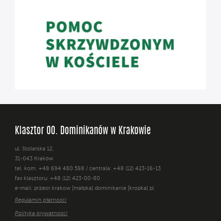
Klasztor OO. Dominikanów w Krakowie
ul. Stolarska 12,
31-043 Kraków
tel. kom. +48 694 480 588 / centrala: +48 (12) 423-16-13
fax klasztoru: +48 (12) 423-00-80
e-mail: przeor.krakow [małpka] dominikanie [kropka] pl
Regulamin płatności
Polityka prywatności