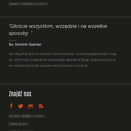
Zasady zgłaszania intencji
"Głoście wszystkim, wszędzie i na wszelkie
sposoby. "
Św. Dominik Guzman
Na oficjalnej stronie polskich dominikanów, chcemy podejmować misję
św. Dominika: pragnienie odważnego głoszenia Boga, budowanie życia
we wspólnocie oraz poszukiwania prawdy w świecie.
Znajdź nas
kontakt redakcji strony
mapa strony