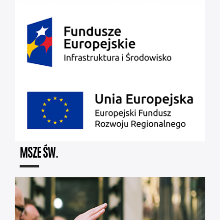
MSZE ŚW.