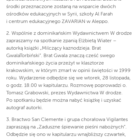
środki przeznaczone zostaną na wsparcie dwóch
ośrodków edukacyjnych w Syrii, szkoły Al Farah
i centrum edukacyjnego ZAVARIAN w Aleppo.
2. Wspólnie z dominikańskim Wydawnictwem W drodze
zapraszamy na spotkanie zpanią Elżbietą Wiater –
autorką książki „Milczący kaznodzieja. Brat
GwalaTorbiński”. Brat Gwala znaczą cześć swego
dominikańskiego życia przeżył w klasztorze
krakowskim, w którym zmarł w opinii świętości w 1999
roku. Wydarzenie odbędzie się we wtorek, 28 listopada,
o godz. 18.00 w kapitularzu. Rozmowę poprowadzi o.
Tomasz Grabowski, prezes Wydawnictwa W drodze.
Po spotkaniu będzie można nabyć książkę i uzyskać
autograf autorki.
3. Bractwo San Clemente i grupa chorałowa Vigilantes
zapraszają na „Zaduszne śpiewanie pieśni nabożnych”.
Odbędzie się ono w kapitularzu wnajbliższy czwartek,