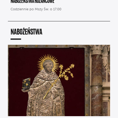
NABOŻEŃSTWA RÓŻAŃCOWE
Codziennie po Mszy Św. o 17.00
NABOŻEŃSTWA