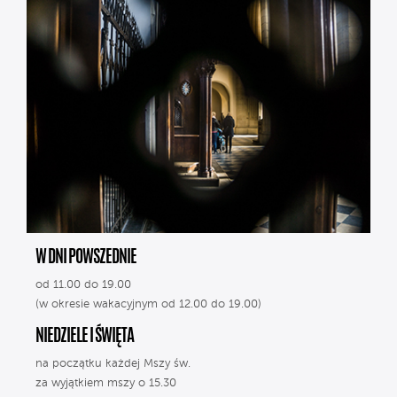
W DNI POWSZEDNIE
od 11.00 do 19.00
(w okresie wakacyjnym od 12.00 do 19.00)
NIEDZIELE I ŚWIĘTA
na początku każdej Mszy św.
za wyjątkiem mszy o 15.30