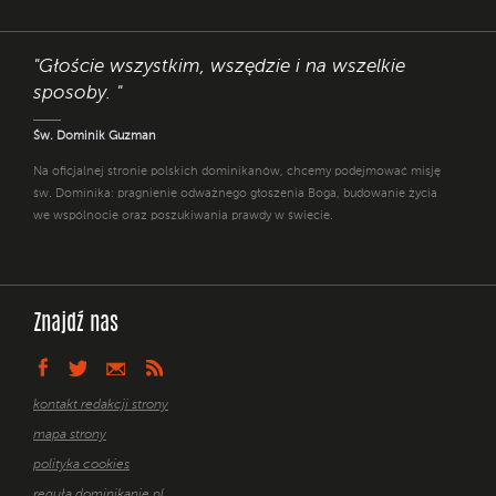
"Głoście wszystkim, wszędzie i na wszelkie
sposoby. "
Św. Dominik Guzman
Na oficjalnej stronie polskich dominikanów, chcemy podejmować misję
św. Dominika: pragnienie odważnego głoszenia Boga, budowanie życia
we wspólnocie oraz poszukiwania prawdy w świecie.
Znajdź nas
kontakt redakcji strony
mapa strony
polityka cookies
reguła dominikanie.pl