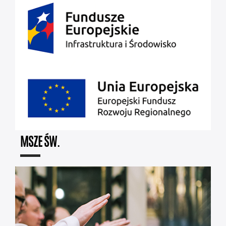
MSZE ŚW.