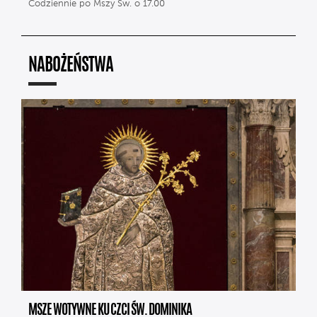
Codziennie po Mszy Św. o 17.00
NABOŻEŃSTWA
MSZE WOTYWNE KU CZCI ŚW. DOMINIKA