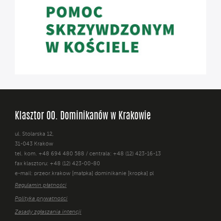
Klasztor OO. Dominikanów w Krakowie
ul. Stolarska 12,
31-043 Kraków
tel. kom. +48 694 480 588 / centrala: +48 (12) 423-16-13
fax klasztoru: +48 (12) 423-00-80
e-mail: przeor.krakow [małpka] dominikanie [kropka] pl
Regulamin płatności
Polityka prywatności
Zasady zgłaszania intencji