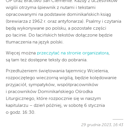
OP oraz Bractwo San Clemente. Każdy z uczestników
wigilii otrzyma śpiewnik z nutami i tekstami
opracowanymi na podstawie dominikańskich ksiąg
(brewiarza z 1962 r. oraz antyfonarza). Psalmy i czytania
będą wykonywane po polsku, a pozostałe części
po łacinie. Do łacińskich tekstów dołączone będzie
tłumaczenia na język polski.
Więcej można
przeczytać na stronie organizatora
,
są tam też dostępne teksty do pobrania.
Przedłużeniem świętowania tajemnicy Wcielenia,
rozpoczętego wieczorną wigilią, będzie kolędowanie
przyjaciół, sympatyków, współpracowników
i pracowników Dominikańskiego Ośrodka
Liturgicznego, które rozpocznie się w naszym
kapitularzu – dzień później, w sobotę 6 stycznia
o godz. 16:30.
29 grudnia 2023, 16:43