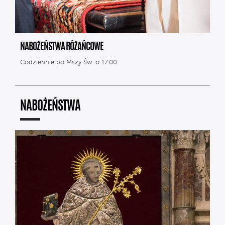
NABOŻEŃSTWA RÓŻAŃCOWE
Codziennie po Mszy Św. o 17.00
NABOŻEŃSTWA