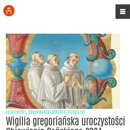
,
AKTUALNOŚCI
DOMINIKAŃSKI OŚRODEK LITURGICZNY
Wigilia gregoriańska uroczystości