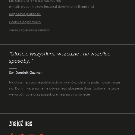
fax klasztoru: +48 (12) 423-00-80
e-mail: przeor.krakow [małpka] dominikanie [kropka] pl
Regulamin płatności
Polityka prywatności
Zasady zgłaszania intencji
"Głoście wszystkim, wszędzie i na wszelkie
sposoby. "
Św. Dominik Guzman
Na oficjalnej stronie polskich dominikanów, chcemy podejmować misję
św. Dominika: pragnienie odważnego głoszenia Boga, budowanie życia
we wspólnocie oraz poszukiwania prawdy w świecie.
Znajdź nas