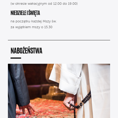
(w okresie wakacyjnym od 12.00 do 19.00)
NIEDZIELE I ŚWIĘTA
na początku każdej Mszy św.
za wyjątkiem mszy o 15.30
NABOŻEŃSTWA