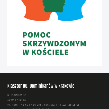
Klasztor OO. Dominikanów w Krakowie
ul. Stolarska 12,
31-043 Kraków
tel. kom. +48 694 480 588 / centrala: +48 (12) 423-16-13