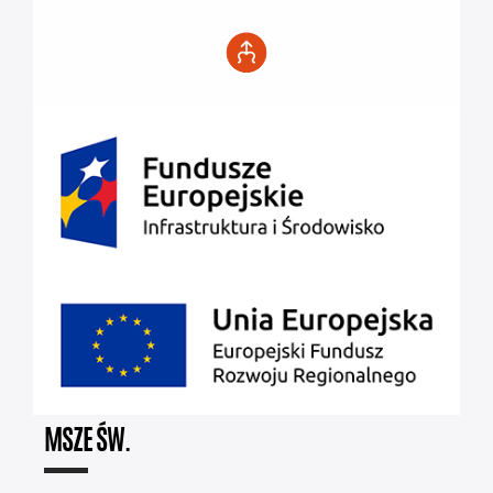
MSZE ŚW.