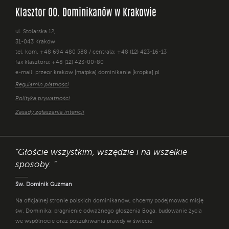
Klasztor OO. Dominikanów w Krakowie
ul. Stolarska 12,
31-043 Kraków
tel. kom. +48 694 480 588 / centrala: +48 (12) 423-16-13
fax klasztoru: +48 (12) 423-00-80
e-mail: przeor.krakow [małpka] dominikanie [kropka] pl
Regulamin płatności
Polityka prywatności
Zasady zgłaszania intencji
"Głoście wszystkim, wszędzie i na wszelkie
sposoby. "
Św. Dominik Guzman
Na oficjalnej stronie polskich dominikanów, chcemy podejmować misję
św. Dominika: pragnienie odważnego głoszenia Boga, budowanie życia
we wspólnocie oraz poszukiwania prawdy w świecie.