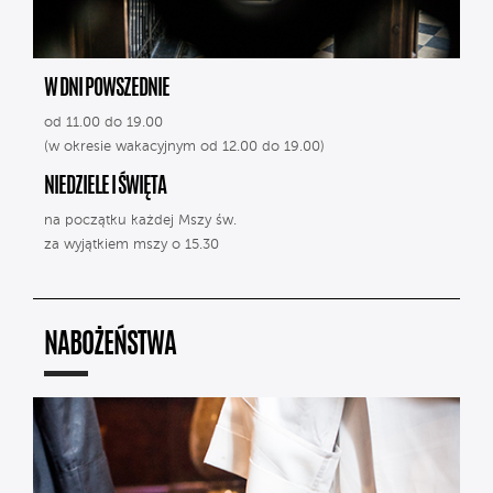
W DNI POWSZEDNIE
od 11.00 do 19.00
(w okresie wakacyjnym od 12.00 do 19.00)
NIEDZIELE I ŚWIĘTA
na początku każdej Mszy św.
za wyjątkiem mszy o 15.30
NABOŻEŃSTWA