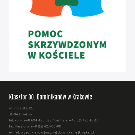
Klasztor OO. Dominikanów w Krakowie
ul. Stolarska 12,
31-043 Kraków
tel. kom. +48 694 480 588 / centrala: +48 (12) 423-16-13
fax klasztoru: +48 (12) 423-00-80
e-mail: przeor.krakow [małpka] dominikanie [kropka] pl