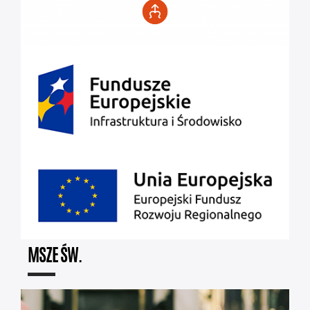
MSZE ŚW.