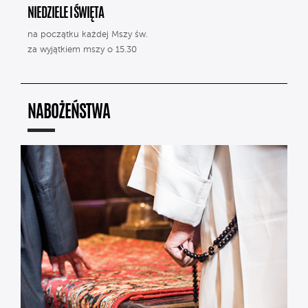
NIEDZIELE I ŚWIĘTA
na początku każdej Mszy św.
za wyjątkiem mszy o 15.30
NABOŻEŃSTWA