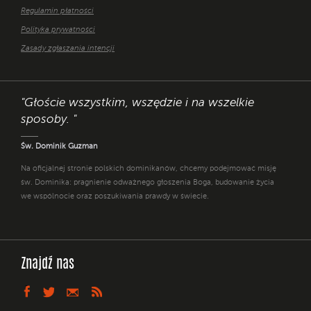
Regulamin płatności
Polityka prywatności
Zasady zgłaszania intencji
"Głoście wszystkim, wszędzie i na wszelkie
sposoby. "
Św. Dominik Guzman
Na oficjalnej stronie polskich dominikanów, chcemy podejmować misję
św. Dominika: pragnienie odważnego głoszenia Boga, budowanie życia
we wspólnocie oraz poszukiwania prawdy w świecie.
Znajdź nas