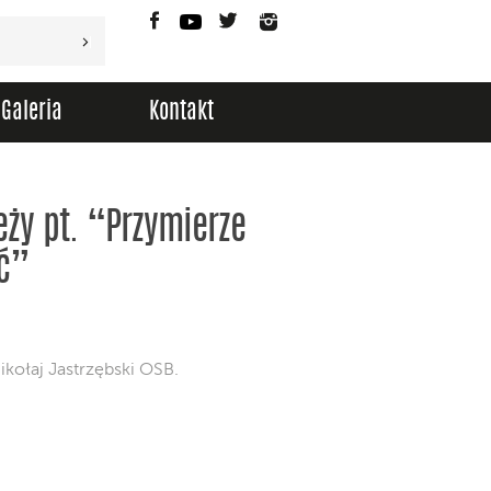
Facebook
YouTube
Twitter
Instagram
Galeria
Kontakt
ży pt. “Przymierze
ć”
ikołaj Jastrzębski OSB.