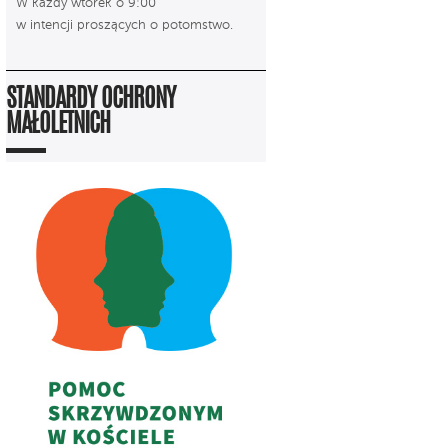
W każdy wtorek o 9:00
w intencji proszących o potomstwo.
STANDARDY OCHRONY
MAŁOLETNICH