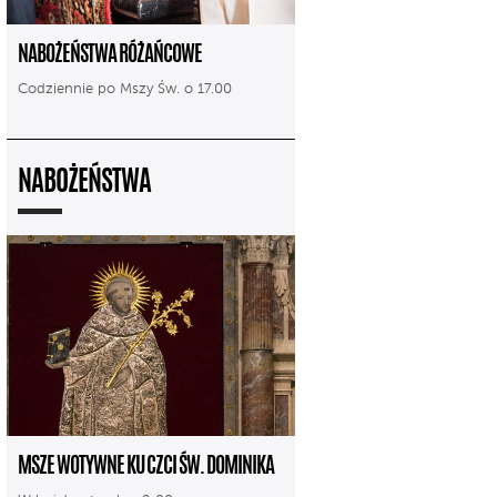
NABOŻEŃSTWA RÓŻAŃCOWE
Codziennie po Mszy Św. o 17.00
NABOŻEŃSTWA
MSZE WOTYWNE KU CZCI ŚW. DOMINIKA