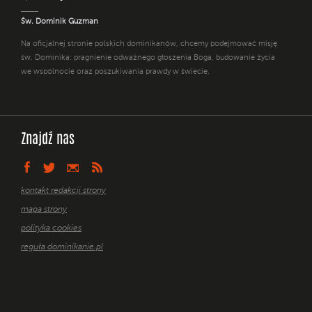
Św. Dominik Guzman
Na oficjalnej stronie polskich dominikanów, chcemy podejmować misję
św. Dominika: pragnienie odważnego głoszenia Boga, budowanie życia
we wspólnocie oraz poszukiwania prawdy w świecie.
Znajdź nas
kontakt redakcji strony
mapa strony
polityka cookies
reguła dominikanie.pl