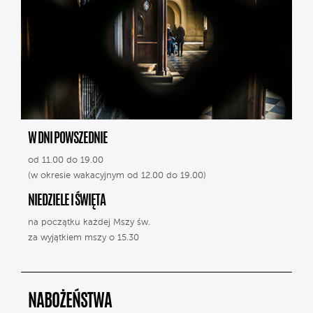
W DNI POWSZEDNIE
od 11.00 do 19.00
(w okresie wakacyjnym od 12.00 do 19.00)
NIEDZIELE I ŚWIĘTA
na początku każdej Mszy św.
za wyjątkiem mszy o 15.30
NABOŻEŃSTWA