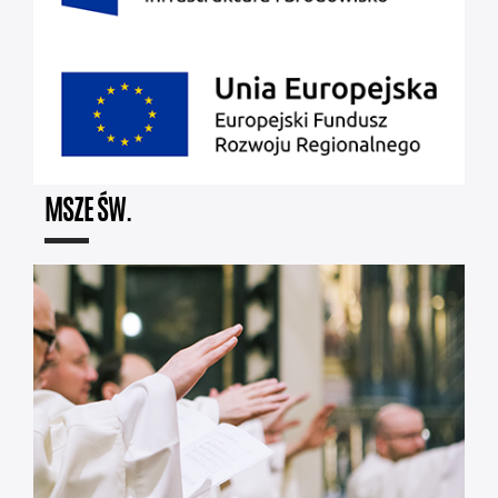
MSZE ŚW.