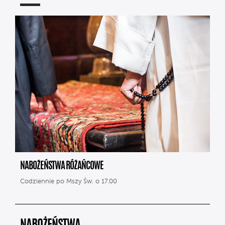
NABOŻEŃSTWA RÓŻAŃCOWE
Codziennie po Mszy Św. o 17.00