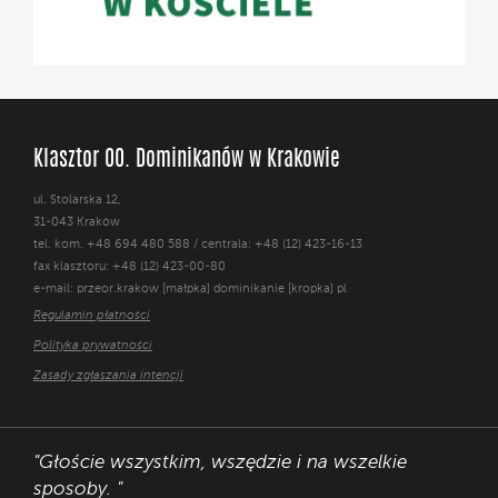
Klasztor OO. Dominikanów w Krakowie
ul. Stolarska 12,
31-043 Kraków
tel. kom. +48 694 480 588 / centrala: +48 (12) 423-16-13
fax klasztoru: +48 (12) 423-00-80
e-mail: przeor.krakow [małpka] dominikanie [kropka] pl
Regulamin płatności
Polityka prywatności
Zasady zgłaszania intencji
"Głoście wszystkim, wszędzie i na wszelkie
sposoby. "