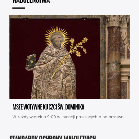
NABOŻEŃSTWA
MSZE WOTYWNE KU CZCI ŚW. DOMINIKA
W każdy wtorek o 9:00 w intencji proszących o potomstwo.