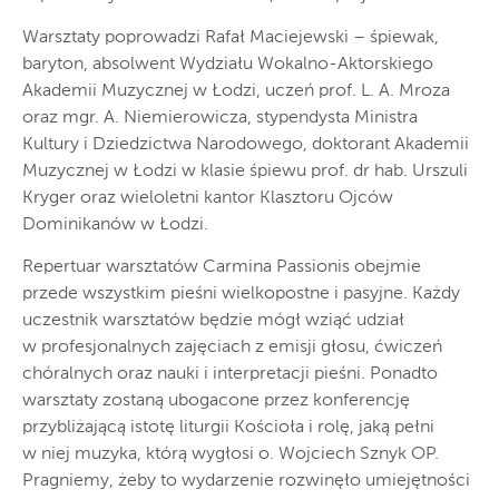
Warsztaty poprowadzi Rafał Maciejewski – śpiewak,
baryton, absolwent Wydziału Wokalno-Aktorskiego
Akademii Muzycznej w Łodzi, uczeń prof. L. A. Mroza
oraz mgr. A. Niemierowicza, stypendysta Ministra
Kultury i Dziedzictwa Narodowego, doktorant Akademii
Muzycznej w Łodzi w klasie śpiewu prof. dr hab. Urszuli
Kryger oraz wieloletni kantor Klasztoru Ojców
Dominikanów w Łodzi.
Repertuar warsztatów Carmina Passionis obejmie
przede wszystkim pieśni wielkopostne i pasyjne. Każdy
uczestnik warsztatów będzie mógł wziąć udział
w profesjonalnych zajęciach z emisji głosu, ćwiczeń
chóralnych oraz nauki i interpretacji pieśni. Ponadto
warsztaty zostaną ubogacone przez konferencję
przybliżającą istotę liturgii Kościoła i rolę, jaką pełni
w niej muzyka, którą wygłosi o. Wojciech Sznyk OP.
Pragniemy, żeby to wydarzenie rozwinęło umiejętności