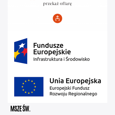
MSZE ŚW.