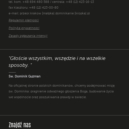
tel. kom. +48 694 480 588 / centrala: +48 (12) 423-16-13
fax klasztoru: +48 (12) 423-00-80
e-mail: przeor.krakow [małpka] dominikanie [kropka] pl
Regulamin płatności
Polityka prywatności
Zasady zgłaszania intencji
"Głoście wszystkim, wszędzie i na wszelkie
sposoby. "
Św. Dominik Guzman
Na oficjalnej stronie polskich dominikanów, chcemy podejmować misję
św. Dominika: pragnienie odważnego głoszenia Boga, budowanie życia
we wspólnocie oraz poszukiwania prawdy w świecie.
Znajdź nas