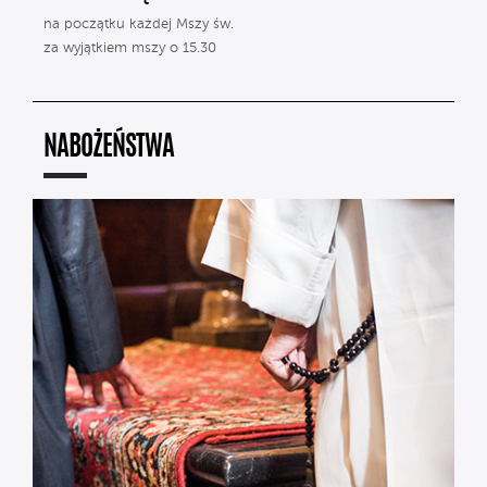
na początku każdej Mszy św.
za wyjątkiem mszy o 15.30
NABOŻEŃSTWA