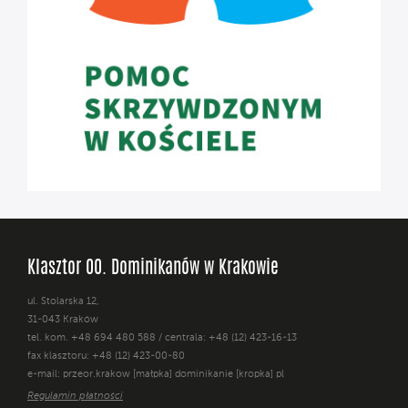
Klasztor OO. Dominikanów w Krakowie
ul. Stolarska 12,
31-043 Kraków
tel. kom. +48 694 480 588 / centrala: +48 (12) 423-16-13
fax klasztoru: +48 (12) 423-00-80
e-mail: przeor.krakow [małpka] dominikanie [kropka] pl
Regulamin płatności