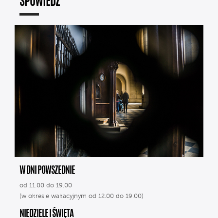
SPOWIEDŹ
W DNI POWSZEDNIE
od 11.00 do 19.00
(w okresie wakacyjnym od 12.00 do 19.00)
NIEDZIELE I ŚWIĘTA