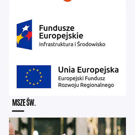
MSZE ŚW.