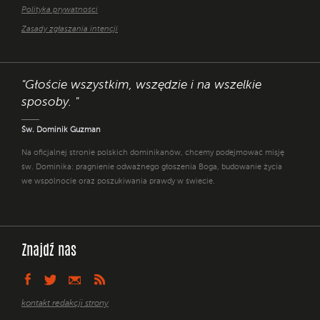
Polityka prywatności
Zasady zgłaszania intencji
"Głoście wszystkim, wszędzie i na wszelkie
sposoby. "
Św. Dominik Guzman
Na oficjalnej stronie polskich dominikanów, chcemy podejmować misję
św. Dominika: pragnienie odważnego głoszenia Boga, budowanie życia
we wspólnocie oraz poszukiwania prawdy w świecie.
Znajdź nas
kontakt redakcji strony