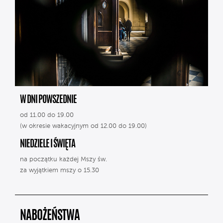
W DNI POWSZEDNIE
od 11.00 do 19.00
(w okresie wakacyjnym od 12.00 do 19.00)
NIEDZIELE I ŚWIĘTA
na początku każdej Mszy św.
za wyjątkiem mszy o 15.30
NABOŻEŃSTWA