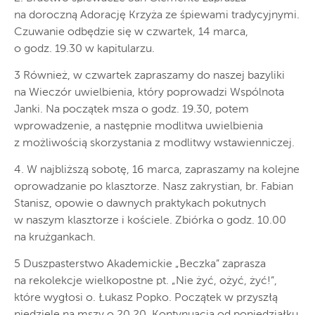
na doroczną Adorację Krzyża ze śpiewami tradycyjnymi.
Czuwanie odbędzie się w czwartek, 14 marca,
o godz. 19.30 w kapitularzu.
3 Również, w czwartek zapraszamy do naszej bazyliki
na Wieczór uwielbienia, który poprowadzi Wspólnota
Janki. Na początek msza o godz. 19.30, potem
wprowadzenie, a następnie modlitwa uwielbienia
z możliwością skorzystania z modlitwy wstawienniczej.
4. W najbliższą sobotę, 16 marca, zapraszamy na kolejne
oprowadzanie po klasztorze. Nasz zakrystian, br. Fabian
Stanisz, opowie o dawnych praktykach pokutnych
w naszym klasztorze i kościele. Zbiórka o godz. 10.00
na krużgankach.
5 Duszpasterstwo Akademickie „Beczka” zaprasza
na rekolekcje wielkopostne pt. „Nie żyć, ożyć, żyć!”,
które wygłosi o. Łukasz Popko. Początek w przyszłą
niedzielę na mszy o 20.20. Kontynuacja od poniedziałku