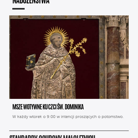
NABOŻEŃSTWA
MSZE WOTYWNE KU CZCI ŚW. DOMINIKA
W każdy wtorek o 9:00 w intencji proszących o potomstwo.