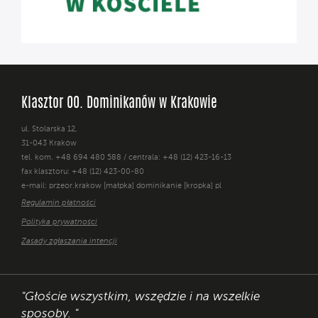
Klasztor OO. Dominikanów w Krakowie
ul. Stolarska 12,
31-043 Kraków
tel. kom. +48 694 480 588 / centrala: +48 (12) 423-16-13
fax klasztoru: +48 (12) 423-00-80
e-mail: przeor.krakow [małpka] dominikanie [kropka] pl
Regulamin płatności
Polityka prywatności
Zasady zgłaszania intencji
"Głoście wszystkim, wszędzie i na wszelkie
sposoby. "