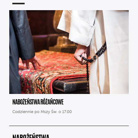
NABOŻEŃSTWA RÓŻAŃCOWE
Codziennie po Mszy Św. o 17.00