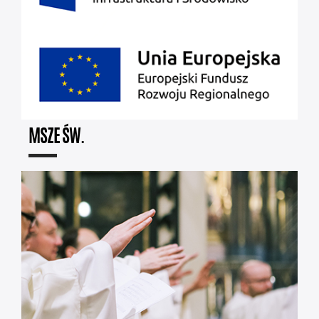
MSZE ŚW.