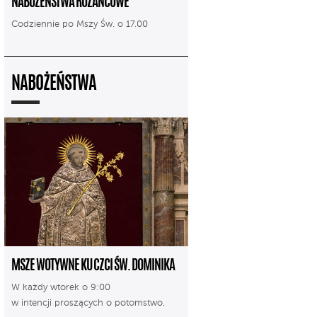
NABOŻEŃSTWA RÓŻAŃCOWE
Codziennie po Mszy Św. o 17.00
NABOŻEŃSTWA
MSZE WOTYWNE KU CZCI ŚW. DOMINIKA
W każdy wtorek o 9:00
w intencji proszących o potomstwo.