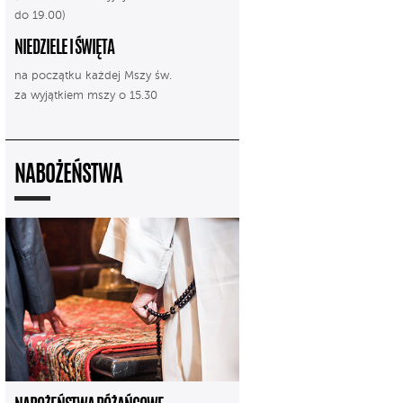
do 19.00)
NIEDZIELE I ŚWIĘTA
na początku każdej Mszy św.
za wyjątkiem mszy o 15.30
NABOŻEŃSTWA