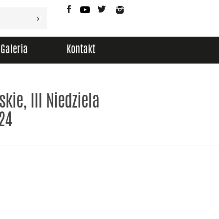
Facebook
YouTube
Twitter
Instagram
Galeria
Kontakt
kie, III Niedziela
24