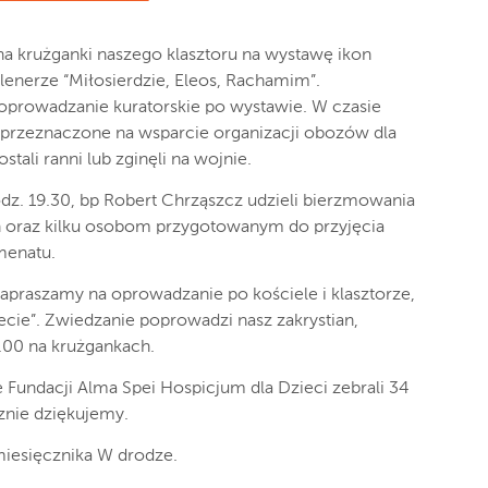
na krużganki naszego klasztoru na wystawę ikon
lenerze “Miłosierdzie, Eleos, Rachamim”.
oprowadzanie kuratorskie po wystawie. W czasie
 przeznaczone na wsparcie organizacji obozów dla
stali ranni lub zginęli na wojnie.
odz. 19.30, bp Robert Chrząszcz udzieli bierzmowania
ń oraz kilku osobom przygotowanym do przyjęcia
menatu.
 zapraszamy na oprowadzanie po kościele i klasztorze,
cie”. Zwiedzanie poprowadzi nasz zakrystian,
0.00 na krużgankach.
e Fundacji Alma Spei Hospicjum dla Dzieci zebrali 34
znie dziękujemy.
iesięcznika W drodze.