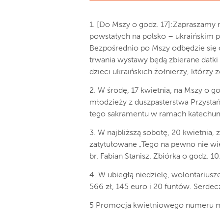
1. [Do Mszy o godz. 17]:Zapraszamy 
powstałych na polsko – ukraińskim p
Bezpośrednio po Mszy odbędzie się 
trwania wystawy będą zbierane datki
dzieci ukraińskich żołnierzy, którzy zo
2. W środę, 17 kwietnia, na Mszy o g
młodzieży z duszpasterstwa Przysta
tego sakramentu w ramach katechu
3. W najbliższą sobotę, 20 kwietnia,
zatytułowane „Tego na pewno nie wie
br. Fabian Stanisz. Zbiórka o godz. 1
4. W ubiegłą niedzielę, wolontariusz
566 zł, 145 euro i 20 funtów. Serdec
5 Promocja kwietniowego numeru m