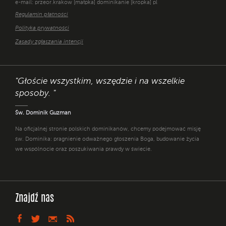
e-mail: przeor.krakow [małpka] dominikanie [kropka] pl
Regulamin płatności
Polityka prywatności
Zasady zgłaszania intencji
"Głoście wszystkim, wszędzie i na wszelkie
sposoby. "
Św. Dominik Guzman
Na oficjalnej stronie polskich dominikanów, chcemy podejmować misję
św. Dominika: pragnienie odważnego głoszenia Boga, budowanie życia
we wspólnocie oraz poszukiwania prawdy w świecie.
Znajdź nas