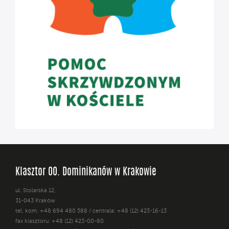
Klasztor OO. Dominikanów w Krakowie
ul. Stolarska 12,
31-043 Kraków
tel. kom. +48 694 480 588 / centrala: +48 (12) 423-16-13
fax klasztoru: +48 (12) 423-00-80