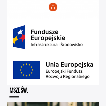
MSZE ŚW.