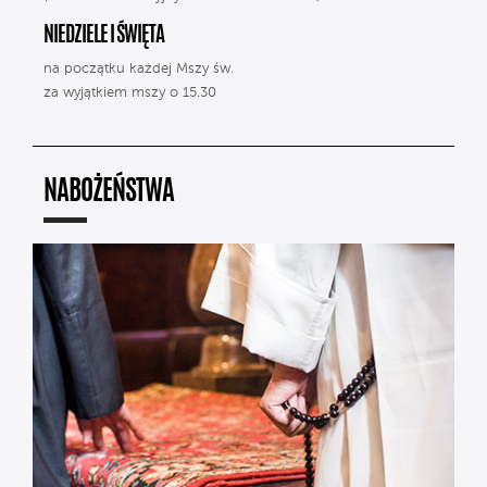
NIEDZIELE I ŚWIĘTA
na początku każdej Mszy św.
za wyjątkiem mszy o 15.30
NABOŻEŃSTWA