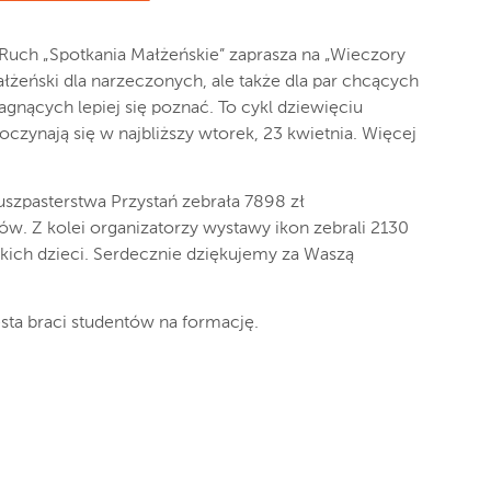
e Ruch „Spotkania Małżeńskie” zaprasza na „Wieczory
łżeński dla narzeczonych, ale także dla par chcących
gnących lepiej się poznać. To cykl dziewięciu
czynają się w najbliższy wtorek, 23 kwietnia. Więcej
uszpasterstwa Przystań zebrała 7898 zł
w. Z kolei organizatorzy wystawy ikon zebrali 2130
skich dzieci. Serdecznie dziękujemy za Waszą
sta braci studentów na formację.