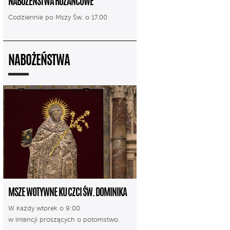
NABOŻEŃSTWA RÓŻAŃCOWE
Codziennie po Mszy Św. o 17.00
NABOŻEŃSTWA
MSZE WOTYWNE KU CZCI ŚW. DOMINIKA
W każdy wtorek o 9:00
w intencji proszących o potomstwo.