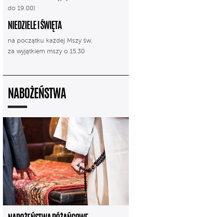
do 19.00)
NIEDZIELE I ŚWIĘTA
na początku każdej Mszy św.
za wyjątkiem mszy o 15.30
NABOŻEŃSTWA