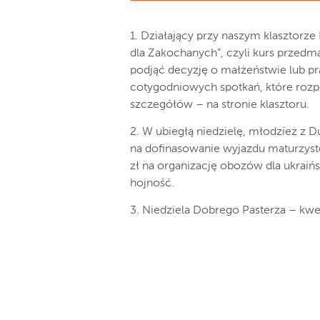
1. Działający przy naszym klasztorz
dla Zakochanych”, czyli kurs przedma
podjąć decyzję o małżeństwie lub pra
cotygodniowych spotkań, które rozpo
szczegółów – na stronie klasztoru.
2. W ubiegłą niedzielę, młodzież z D
na dofinasowanie wyjazdu maturzystó
zł na organizację obozów dla ukraiń
hojność.
3. Niedziela Dobrego Pasterza – kwe