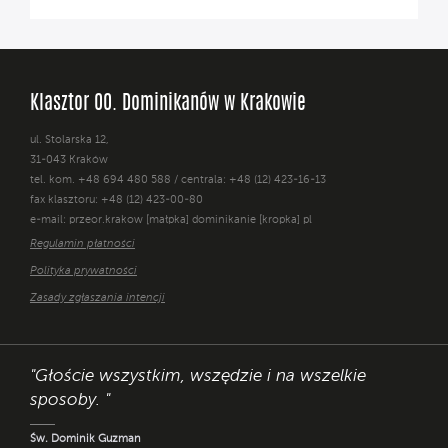
Klasztor OO. Dominikanów w Krakowie
ul. Stolarska 12,
31-043 Kraków
tel. kom. +48 694 480 588 / centrala: +48 (12) 423-16-13
fax klasztoru: +48 (12) 423-00-80
e-mail: przeor.krakow [małpka] dominikanie [kropka] pl
Regulamin płatności
Polityka prywatności
Zasady zgłaszania intencji
"Głoście wszystkim, wszędzie i na wszelkie
sposoby. "
Św. Dominik Guzman