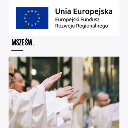
MSZE ŚW.