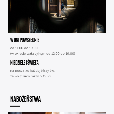
W DNI POWSZEDNIE
od 11.00 do 19.00
(w okresie wakacyjnym od 12.00 do 19.00)
NIEDZIELE I ŚWIĘTA
na początku każdej Mszy św.
za wyjątkiem mszy o 15.30
NABOŻEŃSTWA