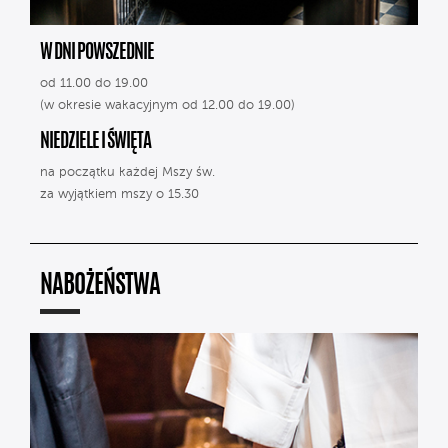
W DNI POWSZEDNIE
od 11.00 do 19.00
(w okresie wakacyjnym od 12.00 do 19.00)
NIEDZIELE I ŚWIĘTA
na początku każdej Mszy św.
za wyjątkiem mszy o 15.30
NABOŻEŃSTWA