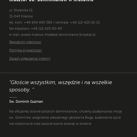
ul. Stolarska 12,
31-043 Kraków
tel. kom. +48 694 480 588 / centrala: +48 (12) 423-16-13
fax klasztoru: +48 (12) 423-00-80
e-mail: przeor.krakow [małpka] dominikanie [kropka] pl
Regulamin płatności
Polityka prywatności
Zasady zgłaszania intencji
"Głoście wszystkim, wszędzie i na wszelkie
sposoby. "
Św. Dominik Guzman
Na oficjalnej stronie polskich dominikanów, chcemy podejmować misję
św. Dominika: pragnienie odważnego głoszenia Boga, budowanie życia
we wspólnocie oraz poszukiwania prawdy w świecie.