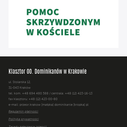
Klasztor OO. Dominikanów w Krakowie
ul. Stolarska 12,
31-043 Kraków
tel. kom. +48 694 480 588 / centrala: +48 (12) 423-16-13
fax klasztoru: +48 (12) 423-00-80
e-mail: przeor.krakow [małpka] dominikanie [kropka] pl
Regulamin płatności
Polityka prywatności