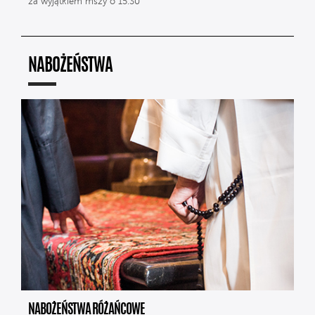
za wyjątkiem mszy o 15.30
NABOŻEŃSTWA
NABOŻEŃSTWA RÓŻAŃCOWE