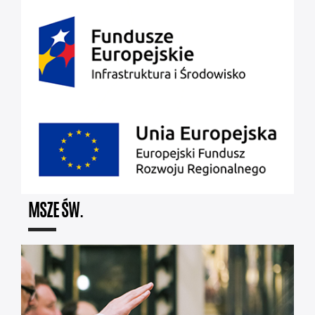
MSZE ŚW.