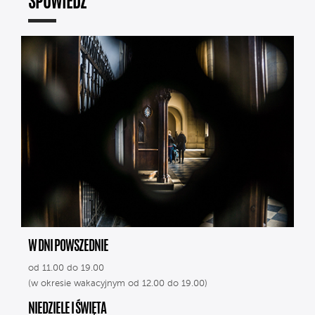
SPOWIEDŹ
W DNI POWSZEDNIE
od 11.00 do 19.00
(w okresie wakacyjnym od 12.00 do 19.00)
NIEDZIELE I ŚWIĘTA