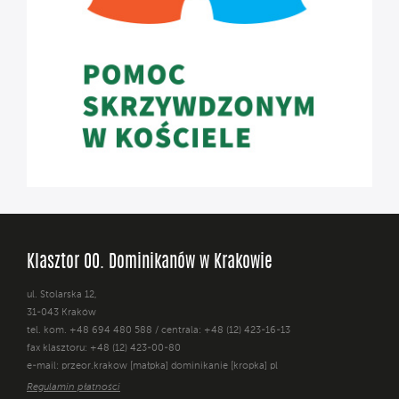
Klasztor OO. Dominikanów w Krakowie
ul. Stolarska 12,
31-043 Kraków
tel. kom. +48 694 480 588 / centrala: +48 (12) 423-16-13
fax klasztoru: +48 (12) 423-00-80
e-mail: przeor.krakow [małpka] dominikanie [kropka] pl
Regulamin płatności