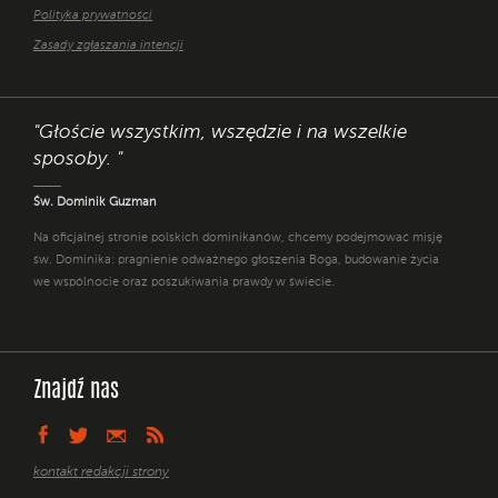
Polityka prywatności
Zasady zgłaszania intencji
"Głoście wszystkim, wszędzie i na wszelkie
sposoby. "
Św. Dominik Guzman
Na oficjalnej stronie polskich dominikanów, chcemy podejmować misję
św. Dominika: pragnienie odważnego głoszenia Boga, budowanie życia
we wspólnocie oraz poszukiwania prawdy w świecie.
Znajdź nas
kontakt redakcji strony