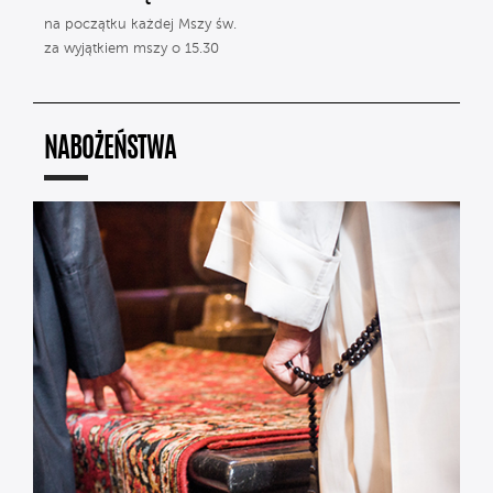
na początku każdej Mszy św.
za wyjątkiem mszy o 15.30
NABOŻEŃSTWA