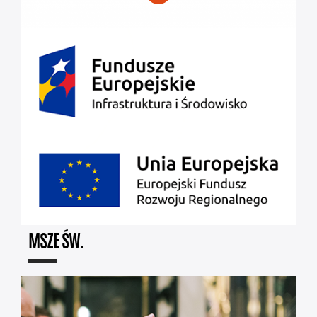
MSZE ŚW.