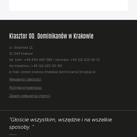
Klasztor OO. Dominikanów w Krakowie
ul. Stolarska 12,
31-043 Kraków
tel. kom. +48 694 480 588 / centrala: +48 (12) 423-16-13
fax klasztoru: +48 (12) 423-00-80
e-mail: przeor.krakow [małpka] dominikanie [kropka] pl
Regulamin płatności
Polityka prywatności
Zasady zgłaszania intencji
"Głoście wszystkim, wszędzie i na wszelkie
sposoby. "