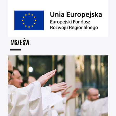
MSZE ŚW.