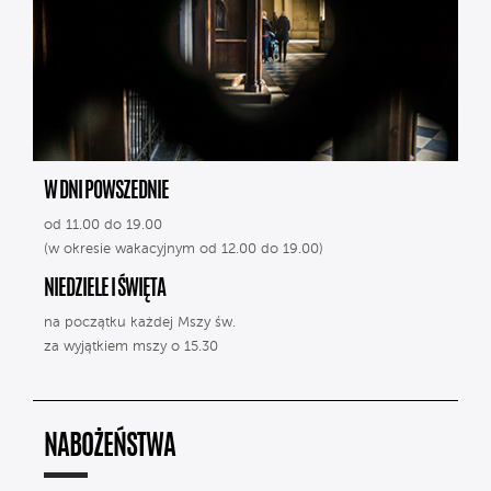
W DNI POWSZEDNIE
od 11.00 do 19.00
(w okresie wakacyjnym od 12.00 do 19.00)
NIEDZIELE I ŚWIĘTA
na początku każdej Mszy św.
za wyjątkiem mszy o 15.30
NABOŻEŃSTWA