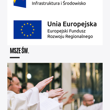
MSZE ŚW.