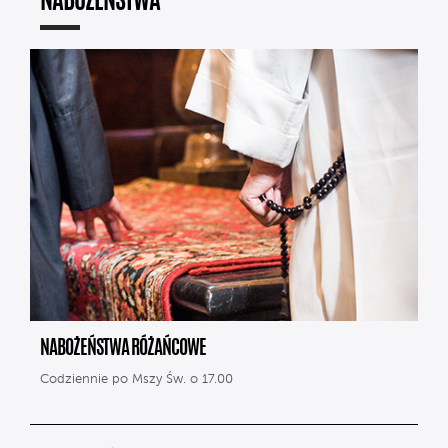
NABOŻEŃSTWA
NABOŻEŃSTWA RÓŻAŃCOWE
Codziennie po Mszy Św. o 17.00