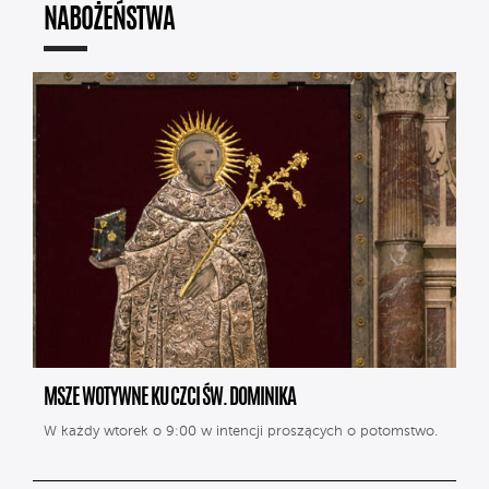
NABOŻEŃSTWA
MSZE WOTYWNE KU CZCI ŚW. DOMINIKA
W każdy wtorek o 9:00 w intencji proszących o potomstwo.