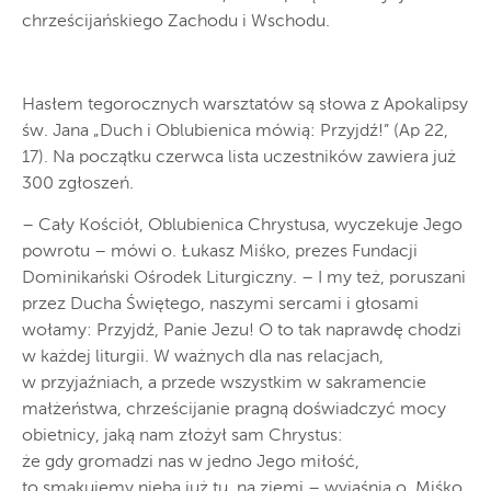
chrześcijańskiego Zachodu i Wschodu.
Hasłem tegorocznych warsztatów są słowa z Apokalipsy
św. Jana „Duch i Oblubienica mówią: Przyjdź!” (Ap 22,
17). Na początku czerwca lista uczestników zawiera już
300 zgłoszeń.
– Cały Kościół, Oblubienica Chrystusa, wyczekuje Jego
powrotu – mówi o. Łukasz Miśko, prezes Fundacji
Dominikański Ośrodek Liturgiczny. – I my też, poruszani
przez Ducha Świętego, naszymi sercami i głosami
wołamy: Przyjdź, Panie Jezu! O to tak naprawdę chodzi
w każdej liturgii. W ważnych dla nas relacjach,
w przyjaźniach, a przede wszystkim w sakramencie
małżeństwa, chrześcijanie pragną doświadczyć mocy
obietnicy, jaką nam złożył sam Chrystus:
że gdy gromadzi nas w jedno Jego miłość,
to smakujemy nieba już tu, na ziemi – wyjaśnia o. Miśko.