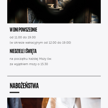
W DNI POWSZEDNIE
od 11.00 do 19.00
(w okresie wakacyjnym od 12.00 do 19.00)
NIEDZIELE I ŚWIĘTA
na początku każdej Mszy św.
za wyjątkiem mszy o 15.30
NABOŻEŃSTWA