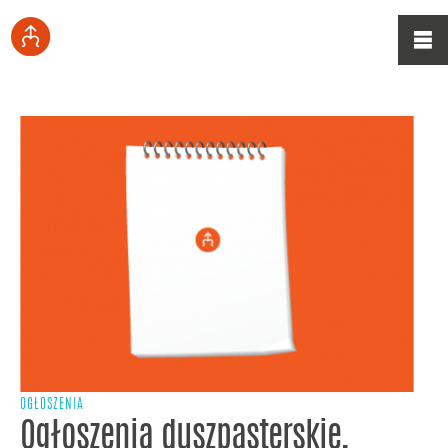
OGŁOSZENIA
Ogłoszenia duszpasterskie,