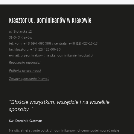
Klasztor OO. Dominikanów w Krakowie
ul. Stolarska 12,
31-043 Kraków
tel. kom. +48 694 480 588 / centrala: +48 (12) 423-16-13
fax klasztoru: +48 (12) 423-00-80
e-mail: przeor.krakow [małpka] dominikanie [kropka] pl
Regulamin płatności
Polityka prywatności
Zasady zgłaszania intencji
"Głoście wszystkim, wszędzie i na wszelkie
sposoby. "
Św. Dominik Guzman
Na oficjalnej stronie polskich dominikanów, chcemy podejmować misję