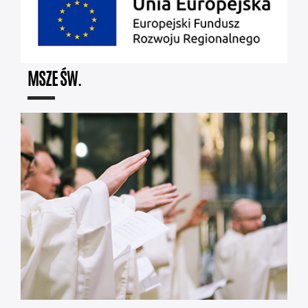
MSZE ŚW.