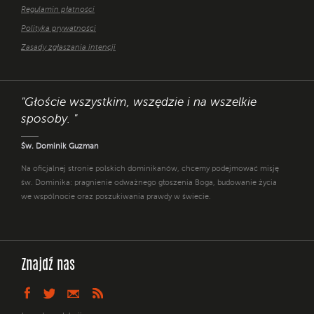
Regulamin płatności
Polityka prywatności
Zasady zgłaszania intencji
"Głoście wszystkim, wszędzie i na wszelkie
sposoby. "
Św. Dominik Guzman
Na oficjalnej stronie polskich dominikanów, chcemy podejmować misję
św. Dominika: pragnienie odważnego głoszenia Boga, budowanie życia
we wspólnocie oraz poszukiwania prawdy w świecie.
Znajdź nas