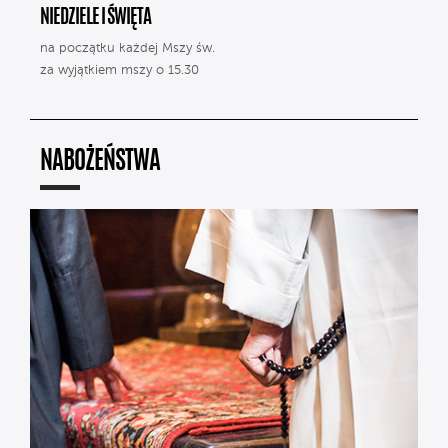
NIEDZIELE I ŚWIĘTA
na początku każdej Mszy św.
za wyjątkiem mszy o 15.30
NABOŻEŃSTWA