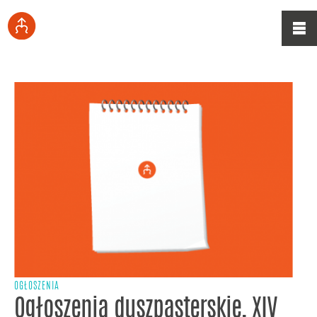
OGŁOSZENIA
Ogłoszenia duszpasterskie, XIV