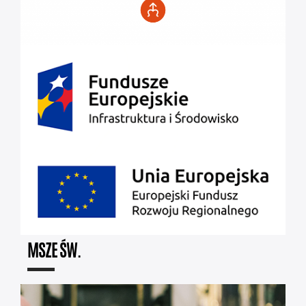
MSZE ŚW.