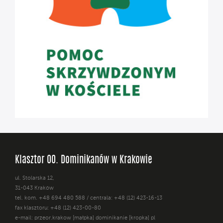
Klasztor OO. Dominikanów w Krakowie
ul. Stolarska 12,
31-043 Kraków
tel. kom. +48 694 480 588 / centrala: +48 (12) 423-16-13
fax klasztoru: +48 (12) 423-00-80
e-mail: przeor.krakow [małpka] dominikanie [kropka] pl