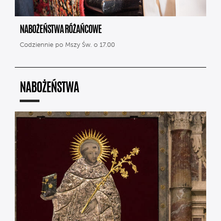
NABOŻEŃSTWA RÓŻAŃCOWE
Codziennie po Mszy Św. o 17.00
NABOŻEŃSTWA