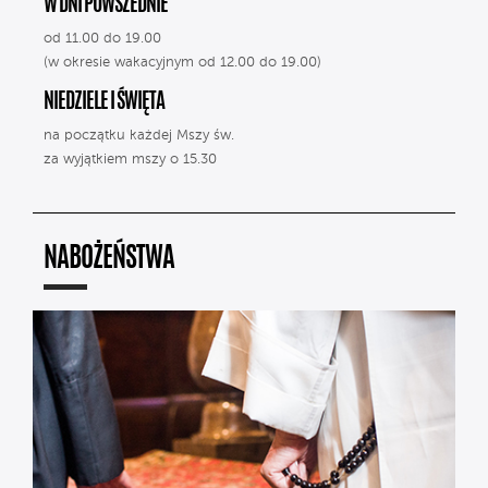
W DNI POWSZEDNIE
od 11.00 do 19.00
(w okresie wakacyjnym od 12.00 do 19.00)
NIEDZIELE I ŚWIĘTA
na początku każdej Mszy św.
za wyjątkiem mszy o 15.30
NABOŻEŃSTWA