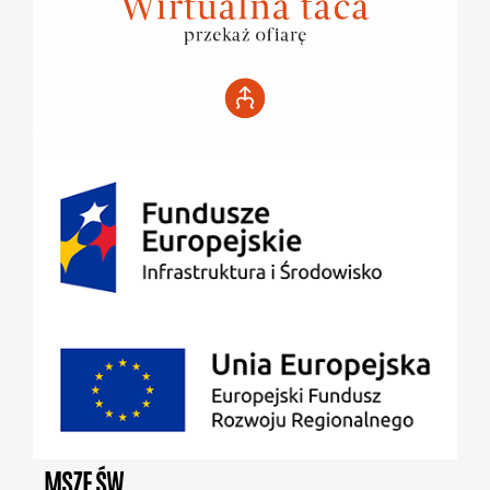
MSZE ŚW.