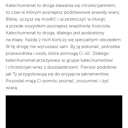
Katechumenat to droga stawania się chrześcijaninem,
to czas w którym poznajesz podstawowe prawdy wiary,
Biblię, uczysz się modlić i uczestniczyć w liturgii,
a przede wszystkim poznajesz wspólnotę Kościoła.
Katechumenat to droga, dlatego jest podzielony
na etapy. Każdy z nich kończy się specjalnym obrzędem.
W tę drogę nie wyruszasz sam. By ją pokonać, potrzeba
przewodnika i osób, które pomogą Ci iść. Dlatego
katechumenat przeżywasz w grupie katechumenów
i chrześcijan wraz z duszpasterzem. Pierwsi podobnie
jak Ty przygotowują się do przyjęcia sakramentów.
Pozostali mają Ci pomóc poznać, zrozumieć i żyć
wiarą.