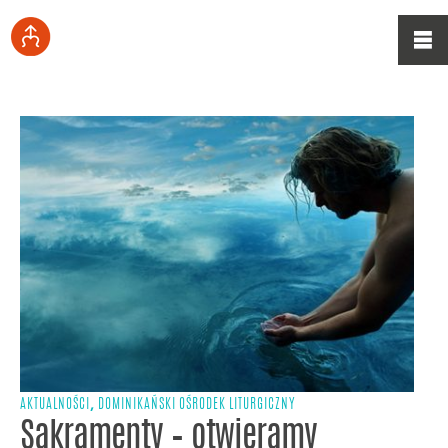
,
AKTUALNOŚCI
DOMINIKAŃSKI OŚRODEK LITURGICZNY
Sakramenty – otwieramy