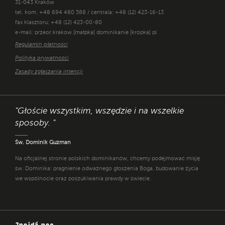
31-043 Kraków
tel. kom. +48 694 480 588 / centrala: +48 (12) 423-16-13
fax klasztoru: +48 (12) 423-00-80
e-mail: przeor.krakow [małpka] dominikanie [kropka] pl
Regulamin płatności
Polityka prywatności
Zasady zgłaszania intencji
"Głoście wszystkim, wszędzie i na wszelkie
sposoby. "
Św. Dominik Guzman
Na oficjalnej stronie polskich dominikanów, chcemy podejmować misję
św. Dominika: pragnienie odważnego głoszenia Boga, budowanie życia
we wspólnocie oraz poszukiwania prawdy w świecie.