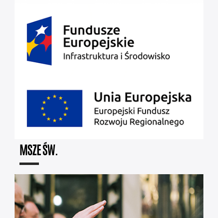
MSZE ŚW.