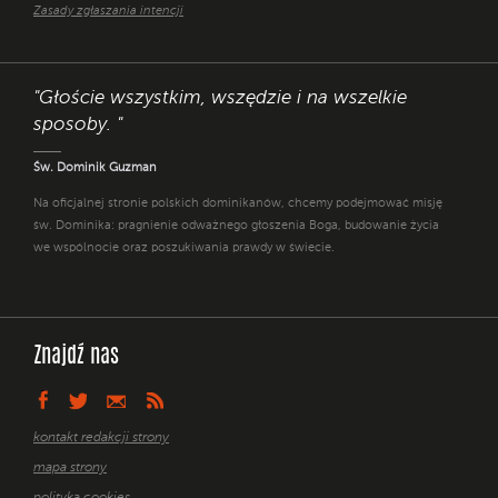
Zasady zgłaszania intencji
"Głoście wszystkim, wszędzie i na wszelkie
sposoby. "
Św. Dominik Guzman
Na oficjalnej stronie polskich dominikanów, chcemy podejmować misję
św. Dominika: pragnienie odważnego głoszenia Boga, budowanie życia
we wspólnocie oraz poszukiwania prawdy w świecie.
Znajdź nas
kontakt redakcji strony
mapa strony
polityka cookies