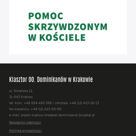
Klasztor OO. Dominikanów w Krakowie
ul. Stolarska 12,
31-043 Kraków
tel. kom. +48 694 480 588 / centrala: +48 (12) 423-16-13
fax klasztoru: +48 (12) 423-00-80
e-mail: przeor.krakow [małpka] dominikanie [kropka] pl
Regulamin płatności
Polityka prywatności