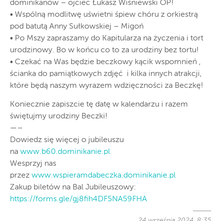
dominikanów – ojciec Łukasz Wiśniewski OP!
• Wspólną modlitwę uświetni śpiew chóru z orkiestrą
pod batutą Anny Sułkowskiej – Migoń
• Po Mszy zapraszamy do Kapitularza na życzenia i tort
urodzinowy. Bo w końcu co to za urodziny bez tortu!
• Czekać na Was będzie beczkowy kącik wspomnień ,
ścianka do pamiątkowych zdjęć i kilka innych atrakcji,
które będą naszym wyrazem wdzięczności za Beczkę!
Koniecznie zapiszcie tę datę w kalendarzu i razem
świętujmy urodziny Beczki!
—–
Dowiedz się więcej o jubileuszu
na
www.b60.dominikanie.pl
Wesprzyj nas
przez
www.wspieramdabeczka.dominikanie.pl
Zakup biletów na Bal Jubileuszowy:
https://forms.gle/gj8fih4DF5NA59FHA
24 września 2024, 8:35