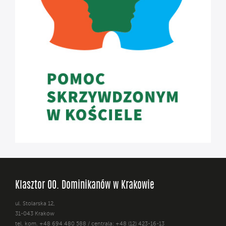
Klasztor OO. Dominikanów w Krakowie
ul. Stolarska 12,
31-043 Kraków
tel. kom. +48 694 480 588 / centrala: +48 (12) 423-16-13