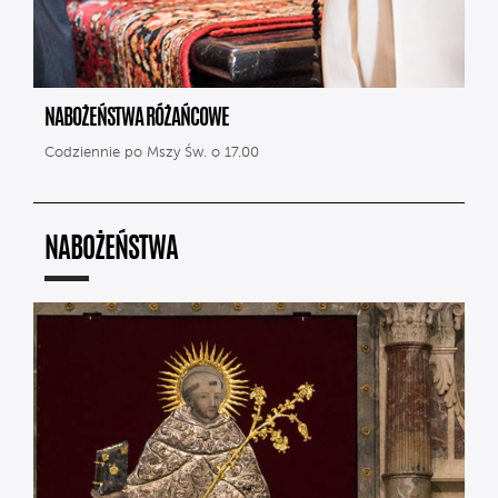
NABOŻEŃSTWA RÓŻAŃCOWE
Codziennie po Mszy Św. o 17.00
NABOŻEŃSTWA