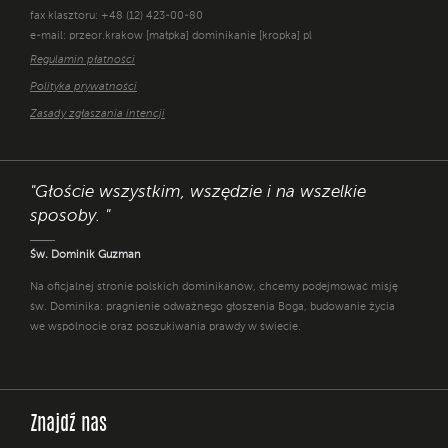
fax klasztoru: +48 (12) 423-00-80
e-mail: przeor.krakow [małpka] dominikanie [kropka] pl
Regulamin płatności
Polityka prywatności
Zasady zgłaszania intencji
"Głoście wszystkim, wszędzie i na wszelkie
sposoby. "
Św. Dominik Guzman
Na oficjalnej stronie polskich dominikanów, chcemy podejmować misję
św. Dominika: pragnienie odważnego głoszenia Boga, budowanie życia
we wspólnocie oraz poszukiwania prawdy w świecie.
Znajdź nas