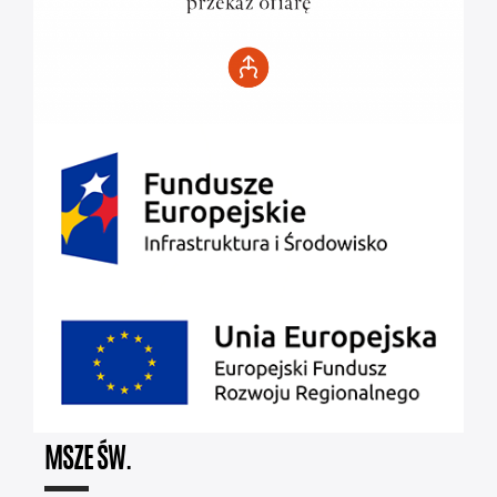
MSZE ŚW.