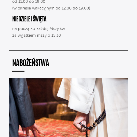
od 11.00 do 19.00
(w okresie wakacyjnym od 12.00 do 19.00)
NIEDZIELE I ŚWIĘTA
na początku każdej Mszy św.
za wyjątkiem mszy o 15.30
NABOŻEŃSTWA