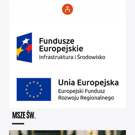
MSZE ŚW.