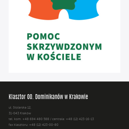
Klasztor OO. Dominikanów w Krakowie
ul. Stolarska 12,
31-043 Kraków
tel. kom. +48 694 480 588 / centrala: +48 (12) 423-16-13
fax klasztoru: +48 (12) 423-00-80