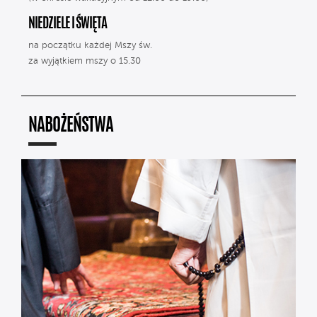
NIEDZIELE I ŚWIĘTA
na początku każdej Mszy św.
za wyjątkiem mszy o 15.30
NABOŻEŃSTWA