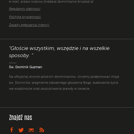
e-mail: przeor.krakow [małpka] dominikanie [kropka] pl
Regulamin płatności
Polityka prywatności
Zasady zgłaszania intencji
"Głoście wszystkim, wszędzie i na wszelkie
sposoby. "
Św. Dominik Guzman
Na oficjalnej stronie polskich dominikanów, chcemy podejmować misję
św. Dominika: pragnienie odważnego głoszenia Boga, budowanie życia
we wspólnocie oraz poszukiwania prawdy w świecie.
Znajdź nas