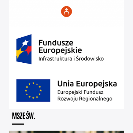
MSZE ŚW.