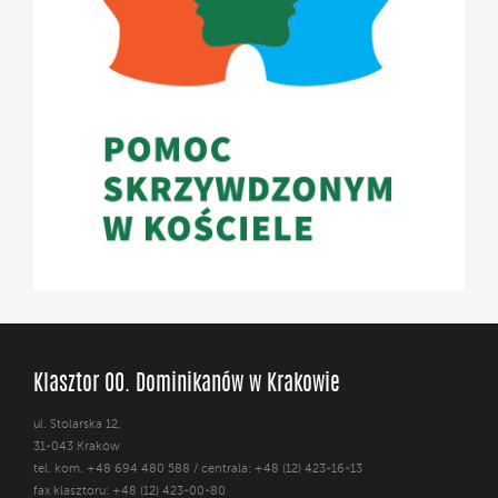
Klasztor OO. Dominikanów w Krakowie
ul. Stolarska 12,
31-043 Kraków
tel. kom. +48 694 480 588 / centrala: +48 (12) 423-16-13
fax klasztoru: +48 (12) 423-00-80