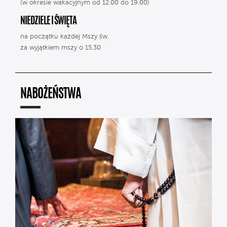
(w okresie wakacyjnym od 12.00 do 19.00)
NIEDZIELE I ŚWIĘTA
na początku każdej Mszy św.
za wyjątkiem mszy o 15.30
NABOŻEŃSTWA