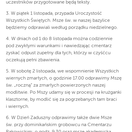
uczestników przygotowane będą teksty.
3. W piątek 1 listopada, przypada Uroczystość
Wszystkich Świętych. Msze św. w naszej bazylice
będziemy odprawiali według porządku niedzielnego.
4. W dniach od 1 do 8 listopada można codziennie
pod zwykłymi warunkami i nawiedzając cmentarz
zyskać odpust zupełny dla tych, którzy w czyśćcu
oczekują pełni zbawienia.
5. W sobotę 2 listopada, we wspomnienie Wszystkich
wiernych zmarłych, o godzinie 17.00 odprawimy Mszę
św. „roczną” za zmarłych powierzonych naszej
modlitwie. Po Mszy udamy się w procesji na krużganki
klasztorne, by modlić się za pogrzebanych tam braci
i wiernych.
6. W Dzień Zaduszny odprawimy także dwie Msze
św. przy dominikańskim grobowcu na Cmentarzu
Rakowickim: o godz. 9.30 oraz mszę akademicką