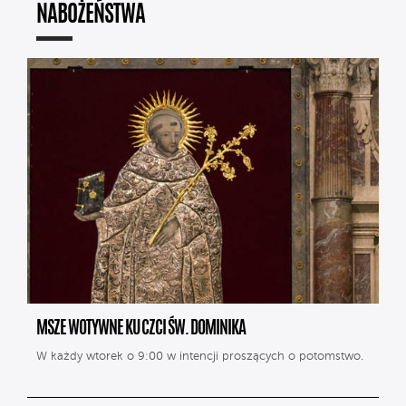
NABOŻEŃSTWA
MSZE WOTYWNE KU CZCI ŚW. DOMINIKA
W każdy wtorek o 9:00 w intencji proszących o potomstwo.