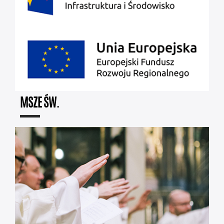
MSZE ŚW.