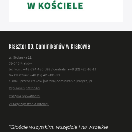
Klasztor OO. Dominikanów w Krakowie
ul. Stolarska 12,
31-043 Kraków
tel. kom. +48 694 480 588 / centrala: +48 (12) 423-16-13
fax klasztoru: +48 (12) 423-00-80
e-mail: przeor.krakow [małpka] dominikanie [kropka] pl
Regulamin płatności
Polityka prywatności
Zasady zgłaszania intencji
"Głoście wszystkim, wszędzie i na wszelkie