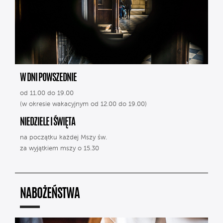
W DNI POWSZEDNIE
od 11.00 do 19.00
(w okresie wakacyjnym od 12.00 do 19.00)
NIEDZIELE I ŚWIĘTA
na początku każdej Mszy św.
za wyjątkiem mszy o 15.30
NABOŻEŃSTWA