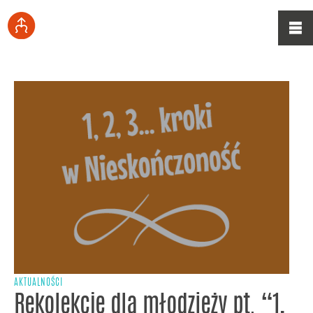
AKTUALNOŚCI
Rekolekcje dla młodzieży pt. “1,