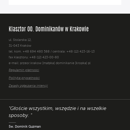
Klasztor OO. Dominikanów w Krakowie
ul. Stolarska 12,
31-043 Kraków
tel. kom. +48 694 480 588 / centrala: +48 (12) 423-16-13
fax klasztoru: +48 (12) 423-00-80
e-mail: przeor.krakow [małpka] dominikanie [kropka] pl
Regulamin płatności
Polityka prywatności
Zasady zgłaszania intencji
"Głoście wszystkim, wszędzie i na wszelkie
sposoby. "
Św. Dominik Guzman