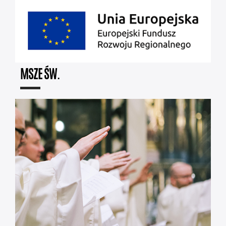
MSZE ŚW.