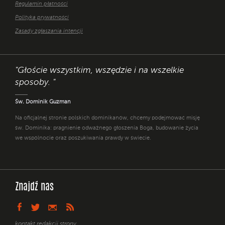
Regulamin płatności
Polityka prywatności
Zasady zgłaszania intencji
"Głoście wszystkim, wszędzie i na wszelkie
sposoby. "
Św. Dominik Guzman
Na oficjalnej stronie polskich dominikanów, chcemy podejmować misję
św. Dominika: pragnienie odważnego głoszenia Boga, budowanie życia
we wspólnocie oraz poszukiwania prawdy w świecie.
Znajdź nas
kontakt redakcji strony