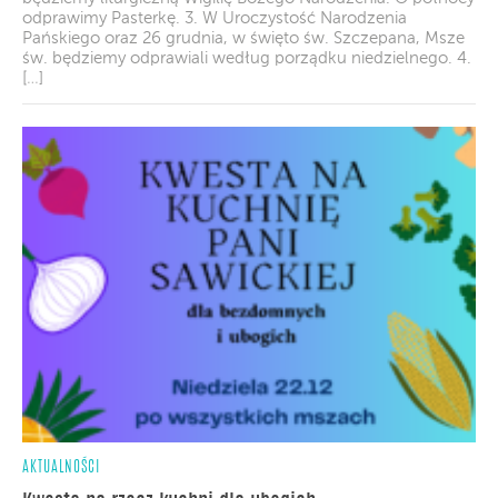
odprawimy Pasterkę. 3. W Uroczystość Narodzenia
Pańskiego oraz 26 grudnia, w święto św. Szczepana, Msze
św. będziemy odprawiali według porządku niedzielnego. 4.
[…]
AKTUALNOŚCI