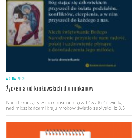
AKTUALNOŚCI
Życzenia od krakowskich dominikanów
Naród kroczący w ciemnościach ujrzał światłość wielką;
nad mieszkańcami kraju mroków światło zabłysło. Iz 9,5