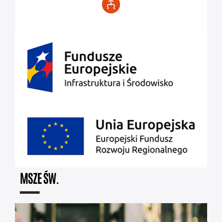
MSZE ŚW.