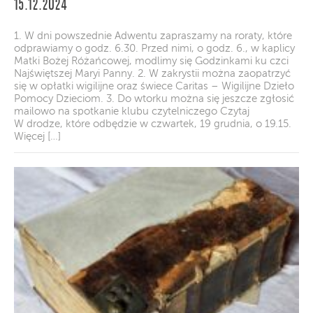
15.12.2024
1. W dni powszednie Adwentu zapraszamy na roraty, które
odprawiamy o godz. 6.30. Przed nimi, o godz. 6., w kaplicy
Matki Bożej Różańcowej, modlimy się Godzinkami ku czci
Najświętszej Maryi Panny. 2. W zakrystii można zaopatrzyć
się w opłatki wigilijne oraz świece Caritas – Wigilijne Dzieło
Pomocy Dzieciom. 3. Do wtorku można się jeszcze zgłosić
mailowo na spotkanie klubu czytelniczego Czytaj
W drodze, które odbędzie w czwartek, 19 grudnia, o 19.15.
Więcej […]