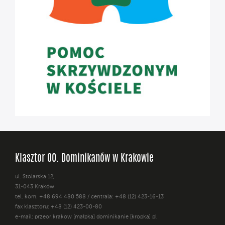
Klasztor OO. Dominikanów w Krakowie
ul. Stolarska 12,
31-043 Kraków
tel. kom. +48 694 480 588 / centrala: +48 (12) 423-16-13
fax klasztoru: +48 (12) 423-00-80
e-mail: przeor.krakow [małpka] dominikanie [kropka] pl