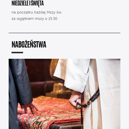
NIEDZIELE I ŚWIĘTA
na początku każdej Mszy św.
za wyjątkiem mszy o 15.30
NABOŻEŃSTWA