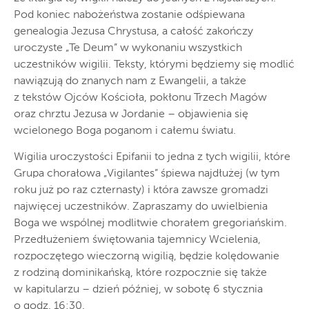
Pod koniec nabożeństwa zostanie odśpiewana
genealogia Jezusa Chrystusa, a całość zakończy
uroczyste „Te Deum” w wykonaniu wszystkich
uczestników wigilii. Teksty, którymi będziemy się modlić
nawiązują do znanych nam z Ewangelii, a także
z tekstów Ojców Kościoła, pokłonu Trzech Magów
oraz chrztu Jezusa w Jordanie – objawienia się
wcielonego Boga poganom i całemu światu.
Wigilia uroczystości Epifanii to jedna z tych wigilii, które
Grupa chorałowa „Vigilantes” śpiewa najdłużej (w tym
roku już po raz czternasty) i która zawsze gromadzi
najwięcej uczestników. Zapraszamy do uwielbienia
Boga we wspólnej modlitwie chorałem gregoriańskim.
Przedłużeniem świętowania tajemnicy Wcielenia,
rozpoczętego wieczorną wigilią, będzie kolędowanie
z rodziną dominikańską, które rozpocznie się także
w kapitularzu – dzień później, w sobotę 6 stycznia
o godz. 16:30.