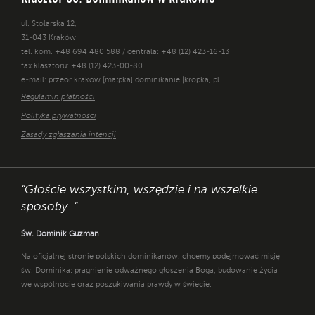
ul. Stolarska 12,
31-043 Kraków
tel. kom. +48 694 480 588 / centrala: +48 (12) 423-16-13
fax klasztoru: +48 (12) 423-00-80
e-mail: przeor.krakow [małpka] dominikanie [kropka] pl
Regulamin płatności
Polityka prywatności
Zasady zgłaszania intencji
"Głoście wszystkim, wszędzie i na wszelkie
sposoby. "
Św. Dominik Guzman
Na oficjalnej stronie polskich dominikanów, chcemy podejmować misję
św. Dominika: pragnienie odważnego głoszenia Boga, budowanie życia
we wspólnocie oraz poszukiwania prawdy w świecie.