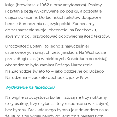
ksiąg (brewiarza z 1962 r. oraz antyfonarza). Psalmy
i czytania będą wykonywane po polsku, a pozostałe
części po łacinie. Do łacińskich tekstów dołączone
będzie tłumaczenia na język polski. Zachęcamy
do zaznaczenia swojej obecności na Facebooku,
abyśmy mogli przygotować odpowiednią ilość tekstów.
Uroczystość Epifanii to jedno z najwcześniej
ustanowionych świąt chrześcijańskich. Na Wschodzie
przez długi czas (a w niektórych Kościołach do dzisiaj)
obchodzone było zamiast Bożego Narodzenia.
Na Zachodzie święto to – jako oddzielne od Bożego
Narodzenia – zaczęto obchodzić już w IV w.
Wydarzenie na facebooku
Na wigilię uroczystości Epifanii złożą się trzy nokturny
(trzy psalmy, trzy czytania i trzy responsoria w każdym),
bez hymnu. Brak własnego hymnu jest dowodem na to,
że liturgia tej wigilii należy do jednych z najstarszych.