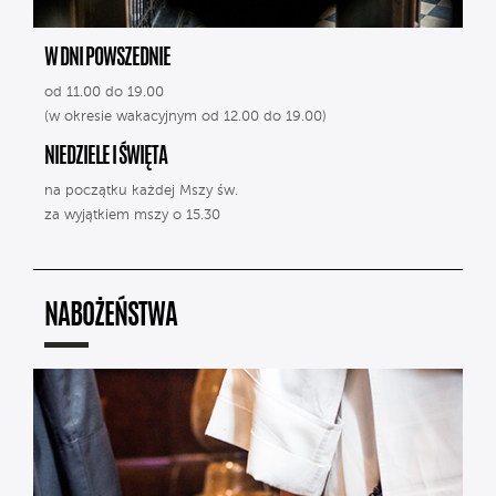
W DNI POWSZEDNIE
od 11.00 do 19.00
(w okresie wakacyjnym od 12.00 do 19.00)
NIEDZIELE I ŚWIĘTA
na początku każdej Mszy św.
za wyjątkiem mszy o 15.30
NABOŻEŃSTWA