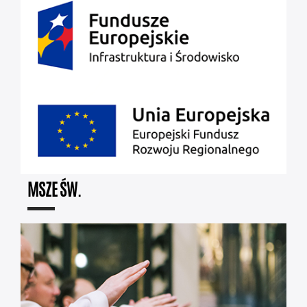
MSZE ŚW.