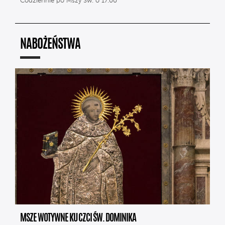
Codziennie po Mszy Św. o 17.00
NABOŻEŃSTWA
MSZE WOTYWNE KU CZCI ŚW. DOMINIKA