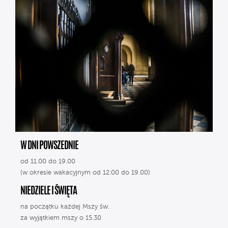
W DNI POWSZEDNIE
od 11.00 do 19.00
(w okresie wakacyjnym od 12.00 do 19.00)
NIEDZIELE I ŚWIĘTA
na początku każdej Mszy św.
za wyjątkiem mszy o 15.30