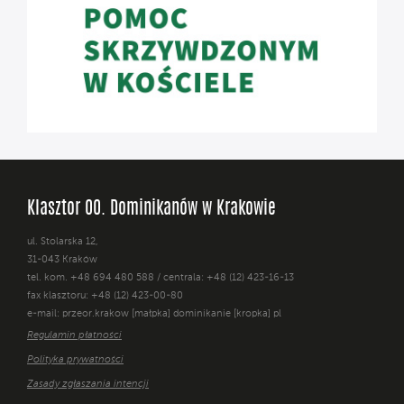
Klasztor OO. Dominikanów w Krakowie
ul. Stolarska 12,
31-043 Kraków
tel. kom. +48 694 480 588 / centrala: +48 (12) 423-16-13
fax klasztoru: +48 (12) 423-00-80
e-mail: przeor.krakow [małpka] dominikanie [kropka] pl
Regulamin płatności
Polityka prywatności
Zasady zgłaszania intencji