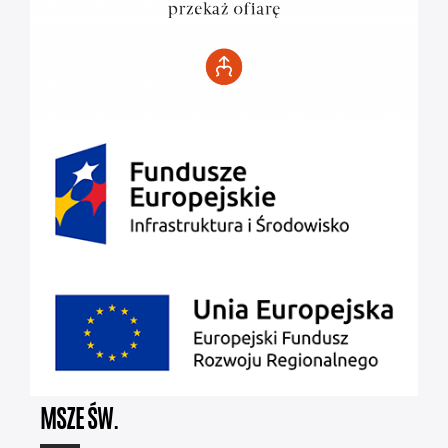
MSZE ŚW.