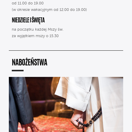
od 11.00 do 19.00
(w okresie wakacyjnym od 12.00 do 19.00)
NIEDZIELE I ŚWIĘTA
na początku każdej Mszy św.
za wyjątkiem mszy o 15.30
NABOŻEŃSTWA