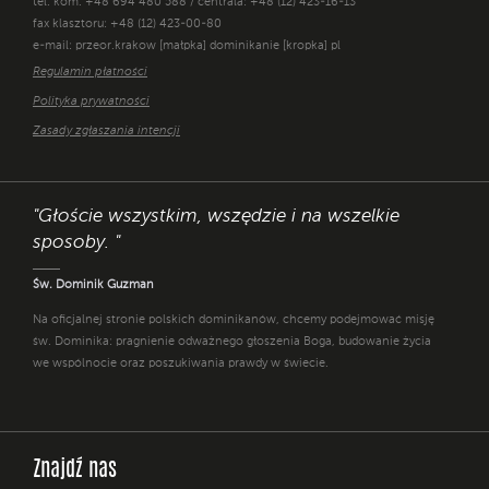
tel. kom. +48 694 480 588 / centrala: +48 (12) 423-16-13
fax klasztoru: +48 (12) 423-00-80
e-mail: przeor.krakow [małpka] dominikanie [kropka] pl
Regulamin płatności
Polityka prywatności
Zasady zgłaszania intencji
"Głoście wszystkim, wszędzie i na wszelkie
sposoby. "
Św. Dominik Guzman
Na oficjalnej stronie polskich dominikanów, chcemy podejmować misję
św. Dominika: pragnienie odważnego głoszenia Boga, budowanie życia
we wspólnocie oraz poszukiwania prawdy w świecie.
Znajdź nas