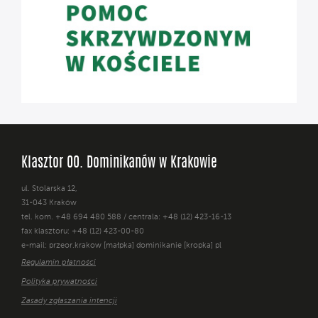
Klasztor OO. Dominikanów w Krakowie
ul. Stolarska 12,
31-043 Kraków
tel. kom. +48 694 480 588 / centrala: +48 (12) 423-16-13
fax klasztoru: +48 (12) 423-00-80
e-mail: przeor.krakow [małpka] dominikanie [kropka] pl
Regulamin płatności
Polityka prywatności
Zasady zgłaszania intencji