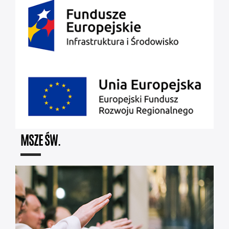
MSZE ŚW.