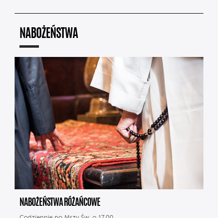
NABOŻEŃSTWA
NABOŻEŃSTWA RÓŻAŃCOWE
Codziennie po Mszy Św. o 17.00