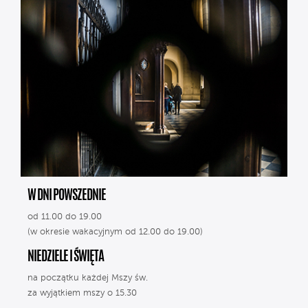
W DNI POWSZEDNIE
od 11.00 do 19.00
(w okresie wakacyjnym od 12.00 do 19.00)
NIEDZIELE I ŚWIĘTA
na początku każdej Mszy św.
za wyjątkiem mszy o 15.30