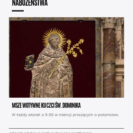
NABOŻEŃSTWA
MSZE WOTYWNE KU CZCI ŚW. DOMINIKA
W każdy wtorek o 9:00 w intencji proszących o potomstwo.