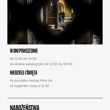
W DNI POWSZEDNIE
od 11.00 do 19.00
(w okresie wakacyjnym od 12.00 do 19.00)
NIEDZIELE I ŚWIĘTA
na początku każdej Mszy św.
za wyjątkiem mszy o 15.30
NABOŻEŃSTWA