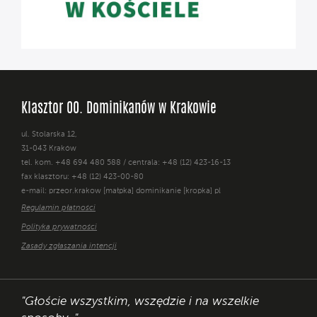
Klasztor OO. Dominikanów w Krakowie
ul. Stolarska 12,
31-043 Kraków
tel. kom. +48 694 480 588 / centrala: +48 (12) 423-16-13
fax klasztoru: +48 (12) 423-00-80
e-mail: przeor.krakow [małpka] dominikanie [kropka] pl
Regulamin płatności
Polityka prywatności
Zasady zgłaszania intencji
"Głoście wszystkim, wszędzie i na wszelkie