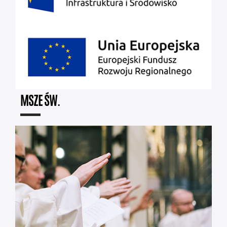
MSZE ŚW.